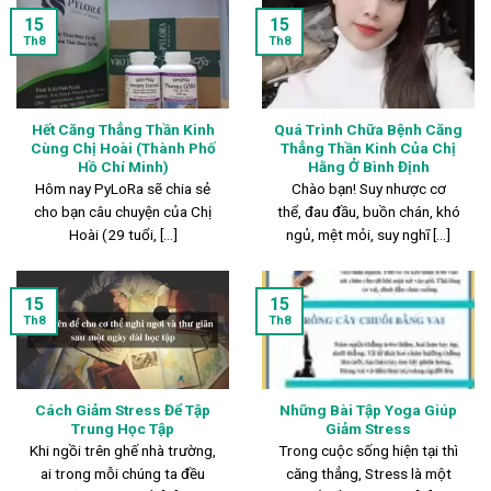
15
15
Th8
Th8
Hết Căng Thẳng Thần Kinh
Quá Trình Chữa Bệnh Căng
Cùng Chị Hoài (Thành Phố
Thẳng Thần Kinh Của Chị
Hồ Chí Minh)
Hằng Ở Bình Định
Hôm nay PyLoRa sẽ chia sẻ
Chào bạn! Suy nhược cơ
cho bạn câu chuyện của Chị
thể, đau đầu, buồn chán, khó
Hoài (29 tuổi, [...]
ngủ, mệt mỏi, suy nghĩ [...]
15
15
Th8
Th8
Cách Giảm Stress Để Tập
Những Bài Tập Yoga Giúp
Trung Học Tập
Giảm Stress
Khi ngồi trên ghế nhà trường,
Trong cuộc sống hiện tại thì
ai trong mỗi chúng ta đều
căng thẳng, Stress là một