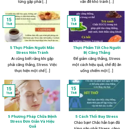
từng gặp phải [...]
vấn đề khó tránh [...]
15
15
Th8
Th8
5 Thực Phẩm Người Mắc
Thực Phẩm Tốt Cho Người
Stress Nên Tránh
Bị Căng Thẳng
Ai cũng biết rằng khi gặp
Để giảm căng thẳng, Stress
phải căng thẳng, Stress. Việc
một cách hiệu quả, chế độ ăn
thực hiện một chế [...]
uống chiếm một [...]
15
15
Th8
Th8
5 Phương Pháp Chữa Bệnh
5 Cách Thổi Bay Stress
Stress Đơn Giản Và Hiệu
Chào bạn! Chắc hẳn bạn đã
Quả
từng gặp phải Stress, căng