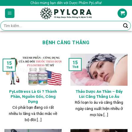
Skip
Chào mừng bạn đến với Dược Phẩm PyLoRa!
to
content
Tìm
kiếm:
BỆNH CĂNG THẲNG
15
15
Th8
Th8
PyLoStress Là Gì ? Thành
Thảo Dược An Thần – Đẩy
Phần, Nguồn Gốc, Công
Lùi Căng Thẳng Lo Âu
Dụng
Rối loạn lo âu và căng thẳng
Có phải bạn đang có rất
ngày càng xuất hiện nhiều ở
nhiều lo lắng và thắc mắc về
mọi lứa [...]
bộ đôi [...]