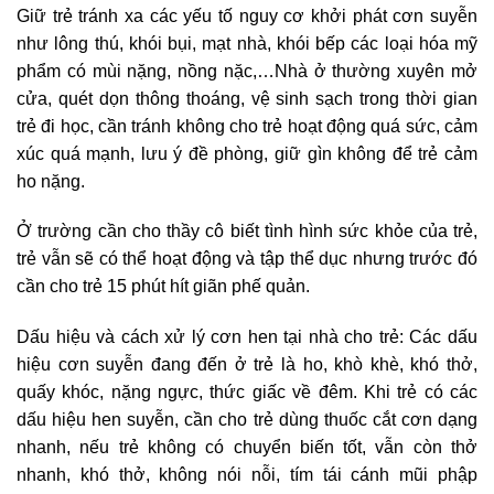
Giữ trẻ tránh xa các yếu tố nguy cơ khởi phát cơn suyễn
như lông thú, khói bụi, mạt nhà, khói bếp các loại hóa mỹ
phẩm có mùi nặng, nồng nặc,…Nhà ở thường xuyên mở
cửa, quét dọn thông thoáng, vệ sinh sạch trong thời gian
trẻ đi học, cần tránh không cho trẻ hoạt động quá sức, cảm
xúc quá mạnh, lưu ý đề phòng, giữ gìn không để trẻ cảm
ho nặng.
Ở trường cần cho thầy cô biết tình hình sức khỏe của trẻ,
trẻ vẫn sẽ có thể hoạt động và tập thể dục nhưng trước đó
cần cho trẻ 15 phút hít giãn phế quản.
Dấu hiệu và cách xử lý cơn hen tại nhà cho trẻ: Các dấu
hiệu cơn suyễn đang đến ở trẻ là ho, khò khè, khó thở,
quấy khóc, nặng ngực, thức giấc về đêm. Khi trẻ có các
dấu hiệu hen suyễn, cần cho trẻ dùng thuốc cắt cơn dạng
nhanh, nếu trẻ không có chuyển biến tốt, vẫn còn thở
nhanh, khó thở, không nói nỗi, tím tái cánh mũi phập