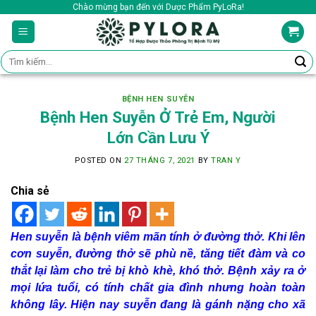
Skip
Chào mừng bạn đến với Dược Phẩm PyLoRa!
to
content
Tìm
kiếm:
BỆNH HEN SUYỄN
Bệnh Hen Suyễn Ở Trẻ Em, Người
Lớn Cần Lưu Ý
POSTED ON
27 THÁNG 7, 2021
BY
TRAN Y
Chia sẻ
Hen suyễn là bệnh viêm mãn tính ở đường thở. Khi lên
cơn suyễn, đường thở sẽ phù nề, tăng tiết đàm và co
thắt lại làm cho trẻ bị khò khè, khó thở. Bệnh xảy ra ở
mọi lứa tuổi, có tính chất gia đình nhưng hoàn toàn
không lây. Hiện nay suyễn đang là gánh nặng cho xã