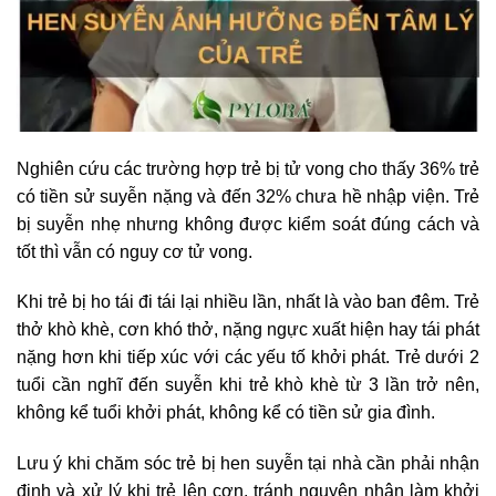
Nghiên cứu các trường hợp trẻ bị tử vong cho thấy 36% trẻ
có tiền sử suyễn nặng và đến 32% chưa hề nhập viện. Trẻ
bị suyễn nhẹ nhưng không được kiểm soát đúng cách và
tốt thì vẫn có nguy cơ tử vong.
Khi trẻ bị ho tái đi tái lại nhiều lần, nhất là vào ban đêm. Trẻ
thở khò khè, cơn khó thở, nặng ngực xuất hiện hay tái phát
nặng hơn khi tiếp xúc với các yếu tố khởi phát. Trẻ dưới 2
tuổi cần nghĩ đến suyễn khi trẻ khò khè từ 3 lần trở nên,
không kể tuổi khởi phát, không kể có tiền sử gia đình.
Lưu ý khi chăm sóc trẻ bị hen suyễn tại nhà cần phải nhận
định và xử lý khi trẻ lên cơn, tránh nguyên nhân làm khởi