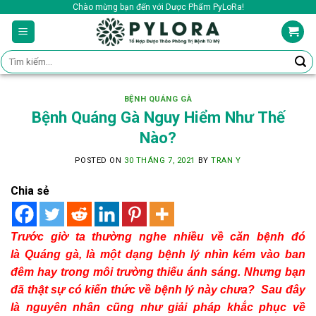
Skip
Chào mừng bạn đến với Dược Phẩm PyLoRa!
to
content
Tìm
kiếm:
BỆNH QUÁNG GÀ
Bệnh Quáng Gà Nguy Hiểm Như Thế
Nào?
POSTED ON
30 THÁNG 7, 2021
BY
TRAN Y
Chia sẻ
Trước giờ ta thường nghe nhiều về căn bệnh đó
là Quáng gà, là một dạng bệnh lý nhìn kém vào ban
đêm hay trong môi trường thiếu ánh sáng. Nhưng bạn
đã thật sự có kiến thức về bệnh lý này chưa? Sau đây
là nguyên nhân cũng như giải pháp khắc phục về