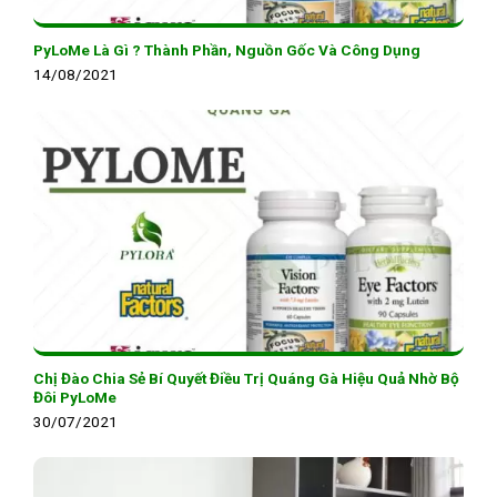
PyLoMe Là Gì ? Thành Phần, Nguồn Gốc Và Công Dụng
14/08/2021
Chị Đào Chia Sẻ Bí Quyết Điều Trị Quáng Gà Hiệu Quả Nhờ Bộ
Đôi PyLoMe
30/07/2021