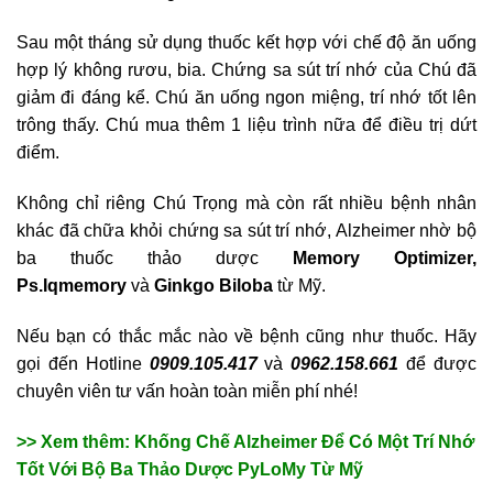
Sau một tháng sử dụng thuốc kết hợp với chế độ ăn uống
hợp lý không rươu, bia. Chứng sa sút trí nhớ của Chú đã
giảm đi đáng kể. Chú ăn uống ngon miệng, trí nhớ tốt lên
trông thấy. Chú mua thêm 1 liệu trình nữa để điều trị dứt
điểm.
Không chỉ riêng Chú Trọng mà còn rất nhiều bệnh nhân
khác đã chữa khỏi chứng sa sút trí nhớ, Alzheimer nhờ bộ
ba thuốc thảo dược
Memory Optimizer,
Ps.Iqmemory
và
Ginkgo Biloba
từ Mỹ.
Nếu bạn có thắc mắc nào về bệnh cũng như thuốc. Hãy
gọi đến Hotline
0909.105.417
và
0962.158.661
để được
chuyên viên tư vấn hoàn toàn miễn phí nhé!
>> Xem thêm: Khống Chế Alzheimer Để Có Một Trí Nhớ
Tốt Với Bộ Ba Thảo Dược PyLoMy Từ Mỹ