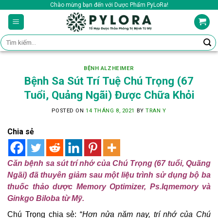
Skip
Chào mừng bạn đến với Dược Phẩm PyLoRa!
to
content
Tìm
kiếm:
BỆNH ALZHEIMER
Bệnh Sa Sút Trí Tuệ Chú Trọng (67
Tuổi, Quảng Ngãi) Được Chữa Khỏi
POSTED ON
14 THÁNG 8, 2021
BY
TRAN Y
Chia sẻ
Căn bệnh sa sút trí nhớ của Chú Trọng (67 tuổi, Quãng
Ngãi) đã thuyên giảm sau một liệu trình sử dụng bộ ba
thuốc thảo dược Memory Optimizer, Ps.Iqmemory và
Ginkgo Biloba từ Mỹ.
Chú Trọng chia sẻ: “
Hơn nửa năm nay, trí nhớ của Chú