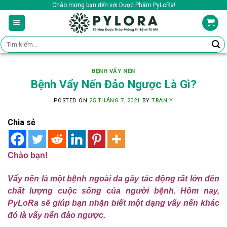
Skip
Chào mừng bạn đến với Dược Phẩm PyLoRa!
to
content
Tìm
kiếm:
BỆNH VẨY NẾN
Bệnh Vẩy Nến Đảo Ngược Là Gì?
POSTED ON
25 THÁNG 7, 2021
BY
TRAN Y
Chia sẻ
Chào bạn!
Vẩy nến là một bệnh ngoài da gây tác động rất lớn đến
chất lượng cuộc sống của người bệnh. Hôm nay,
PyLoRa sẽ giúp bạn nhận biết một dạng vẩy nến khác
đó là vẩy nến đảo ngược.