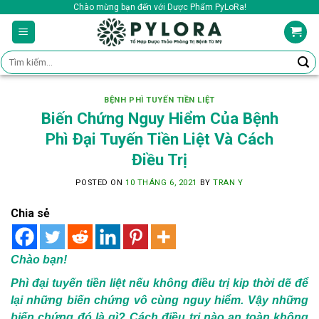
Skip
Chào mừng bạn đến với Dược Phẩm PyLoRa!
to
content
Tìm
kiếm:
BỆNH PHÌ TUYẾN TIỀN LIỆT
Biến Chứng Nguy Hiểm Của Bệnh
Phì Đại Tuyến Tiền Liệt Và Cách
Điều Trị
POSTED ON
10 THÁNG 6, 2021
BY
TRAN Y
Chia sẻ
Chào bạn!
Phì đại tuyến tiền liệt nếu không điều trị kip thời dẽ để
lại những biến chứng vô cùng nguy hiểm. Vậy những
biến chứng đó là gì? Cách điều trị nào an toàn không