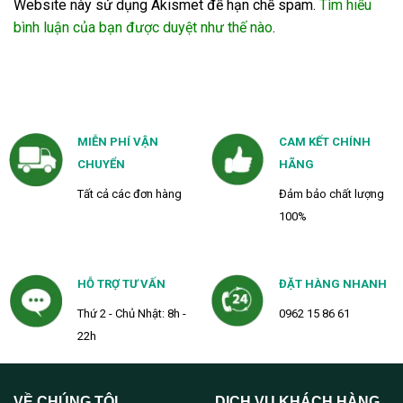
Website này sử dụng Akismet để hạn chế spam.
Tìm hiểu
bình luận của bạn được duyệt như thế nào
.
MIỄN PHÍ VẬN
CAM KẾT CHÍNH
CHUYỂN
HÃNG
Tất cả các đơn hàng
Đảm bảo chất lượng
100%
HỖ TRỢ TƯ VẤN
ĐẶT HÀNG NHANH
Thứ 2 - Chủ Nhật: 8h -
0962 15 86 61
22h
VỀ CHÚNG TÔI
DỊCH VỤ KHÁCH HÀNG