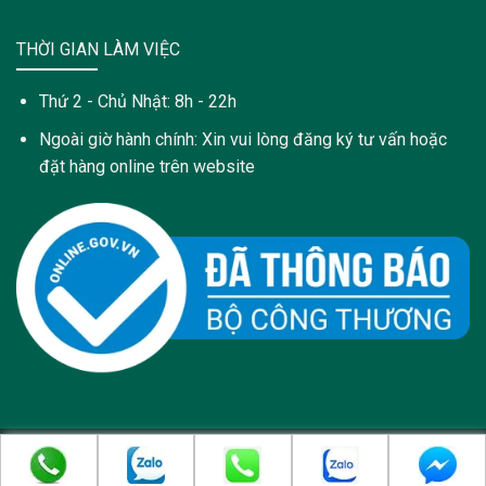
THỜI GIAN LÀM VIỆC
Thứ 2 - Chủ Nhật: 8h - 22h
Ngoài giờ hành chính: Xin vui lòng đăng ký tư vấn hoặc
đặt hàng online trên website
Copyright 2021 © Trang web này được sở hữu và quản lý bởi:
Công Ty Cổ Phần Dược Phẩm PyLoRa - pylora.com