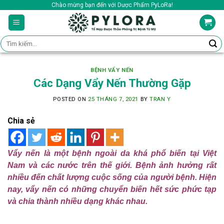
Skip
Chào mừng bạn đến với Dược Phẩm PyLoRa!
to
content
Tìm
kiếm:
BỆNH VẨY NẾN
Các Dạng Vẩy Nến Thường Gặp
POSTED ON
25 THÁNG 7, 2021
BY
TRAN Y
Chia sẻ
Vẩy nến là một bệnh ngoài da khá phổ biến tại Việt
Nam và các nước trên thế giới. Bệnh ảnh hưởng rất
nhiều đến chất lượng cuộc sống của người bệnh. Hiện
nay, vẩy nến có những chuyển biến hết sức phức tạp
và chia thành nhiều dạng khác nhau.