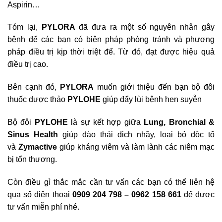
Aspirin…
Tóm lại,
PYLORA
đã đưa ra một số nguyên nhân gây
bệnh để các bạn có biện pháp phòng tránh và phương
pháp điều trị kịp thời triệt để. Từ đó, đạt được hiệu quả
điều trị cao.
Bên cạnh đó,
PYLORA
muốn giới thiệu đến bạn bộ đôi
thuốc dược thảo
PYLOHE
giúp đẩy lùi bệnh hen suyễn
Bộ đôi
PYLO
HE
là sự kết hợp giữa
Lung, Bronchial &
Sinus Health
giúp đào thải dịch nhầy, loại bỏ độc tố
và
Zymactive
giúp kháng viêm và làm lành các niêm mạc
bị tổn thương.
Còn điều gì thắc mắc cần tư vấn các bạn có thể liên hệ
qua số điện thoại
0909 204 798 – 0962 158 661
để được
tư vấn miễn phí nhé.