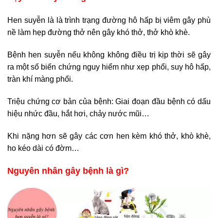
Hen suyễn là là trình trạng đường hô hấp bị viêm gây phù
nề làm hẹp đường thở nên gây khó thở, thở khò khè.
Bệnh hen suyễn nếu không không điều trị kịp thời sẽ gây
ra một số biến chứng nguy hiểm như xẹp phổi, suy hô hấp,
tràn khí màng phổi.
Triệu chứng cơ bản của bệnh: Giai đoạn đầu bệnh có dấu
hiệu nhức đầu, hắt hơi, chảy nước mũi…
Khi nặng hơn sẽ gây các cơn hen kèm khó thở, khò khè,
ho kéo dài có đờm…
Nguyên nhân gây bệnh là gì?