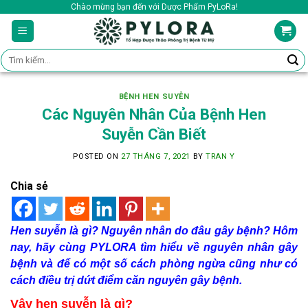
Skip
Chào mừng bạn đến với Dược Phẩm PyLoRa!
to
content
Tìm
kiếm:
BỆNH HEN SUYỄN
Các Nguyên Nhân Của Bệnh Hen
Suyễn Cần Biết
POSTED ON
27 THÁNG 7, 2021
BY
TRAN Y
Chia sẻ
Hen suyễn là gì? Nguyên nhân do đâu gây bệnh? Hôm
nay, hãy cùng PYLORA tìm hiểu về nguyên nhân gây
bệnh và để có một số cách phòng ngừa cũng như có
cách điều trị dứt điểm căn nguyên gây bệnh.
Vậy hen suyễn là gì?