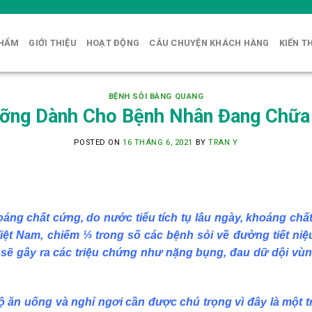
PHẨM
GIỚI THIỆU
HOẠT ĐỘNG
CÂU CHUYỆN KHÁCH HÀNG
KIẾN T
BỆNH SỎI BÀNG QUANG
ỡng Dành Cho Bệnh Nhân Đang Chữa
POSTED ON
16 THÁNG 6, 2021
BY
TRAN Y
ng chất cứng, do nước tiểu tích tụ lâu ngày, khoáng chất
iệt Nam, chiếm ⅓ trong số các bệnh sỏi về đường tiết niệ
 sẽ gây ra các triệu chứng như nặng bụng, đau dữ dội vùn
độ ăn uống và nghỉ ngơi cần được chú trọng vì đây là một