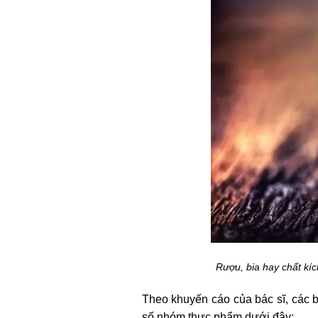
Rượu, bia hay chất kíc
Theo khuyến cáo của bác sĩ, các b
số nhóm thực phẩm dưới đây: