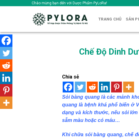
Skip
Chào mừng bạn đến với Dược Phẩm PyLoRa!
to
content
TRANG CHỦ
SẢN 
Chế Độ Dinh Dư
Chia sẻ
Sỏi bàng quang là các mảnh khoá
quang là bệnh khá phổ biến ở V
dạng và kích thước, nếu sỏi lớn
sẫm màu hoặc có máu…
Khi
chữa sỏi bàng quang
, chế 