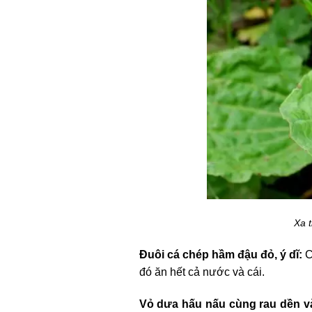
Xa t
Đuôi cá chép hầm đậu đỏ, ý dĩ:
C
đó ăn hết cả nước và cái.
Vỏ dưa hấu nấu cùng rau dền và