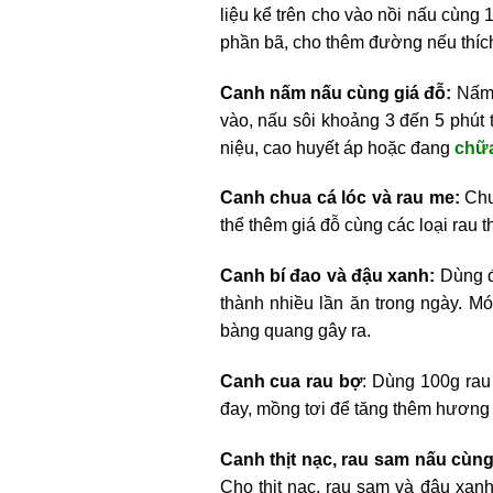
liệu kể trên cho vào nồi nấu cùng 
phần bã, cho thêm đường nếu thích
Canh nấm nấu cùng giá đỗ:
Nấm r
vào, nấu sôi khoảng 3 đến 5 phút t
niệu, cao huyết áp hoặc đang
chữa
Canh chua cá lóc và rau me:
Chu
thể thêm giá đỗ cùng các loại rau
Canh bí đao và đậu xanh:
Dùng đậ
thành nhiều lần ăn trong ngày. Mó
bàng quang gây ra.
Canh cua rau bợ
: Dùng 100g rau
đay, mồng tơi để tăng thêm hương 
Canh thịt nạc, rau sam nấu cùn
Cho thịt nạc, rau sam và đậu xanh