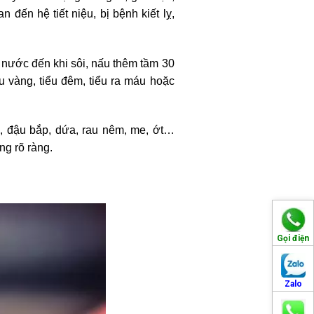
n đến hệ tiết niệu, bị bệnh kiết lỵ,
à nước đến khi sôi, nấu thêm tầm 30
ểu vàng, tiểu đêm, tiểu ra máu hoặc
á, đậu bắp, dứa, rau nêm, me, ớt…
ng rõ ràng.
Gọi điện
Zalo