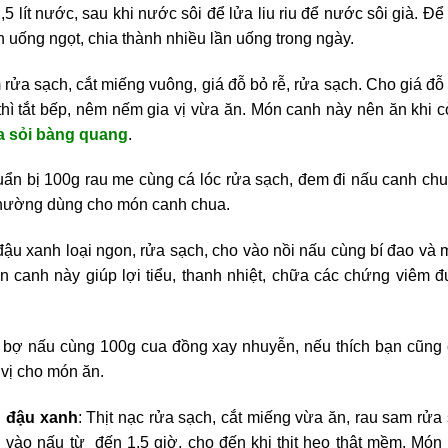
1,5 lít nước, sau khi nước sôi để lửa liu riu để nước sôi già. Đ
 uống ngọt, chia thành nhiều lần uống trong ngày.
ửa sạch, cắt miếng vuông, giá đỗ bỏ rễ, rửa sạch. Cho giá đỗ
hì tắt bếp, nêm nếm gia vị vừa ăn. Món canh này nên ăn khi cò
 sỏi bàng quang
.
ẩn bị 100g rau me cùng cá lóc rửa sạch, đem đi nấu canh chu
 thường dùng cho món canh chua.
u xanh loại ngon, rửa sạch, cho vào nồi nấu cùng bí đao và mộ
n canh này giúp lợi tiểu, thanh nhiệt, chữa các chứng viêm đườ
 bợ nấu cùng 100g cua đồng xay nhuyễn, nếu thích bạn cũng
vị cho món ăn.
g đậu xanh
: Thịt nạc rửa sạch, cắt miếng vừa ăn, rau sam rửa
 vào nấu từ đến 1,5 giờ, cho đến khi thịt heo thật mềm. Món 