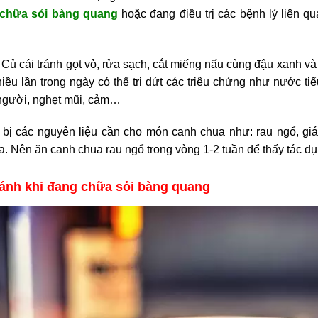
chữa sỏi bàng quang
hoặc đang điều trị các bệnh lý liên qua
: Củ cái tránh gọt vỏ, rửa sạch, cắt miếng nấu cùng đậu xanh v
iều lần trong ngày có thể trị dứt các triệu chứng như nước ti
người, nghẹt mũi, cảm…
 bị các nguyên liệu cần cho món canh chua như: rau ngổ, gi
. Nên ăn canh chua rau ngổ trong vòng 1-2 tuần để thấy tác dụ
ránh khi đang chữa sỏi bàng quang