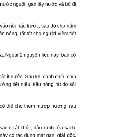
ể nước nguội, gạn lấy nước và bỏ đi
 vào nồi nấu trước, sau đó cho nấm
n nóng, rất tốt cho người viêm tiết
a. Ngoài 2 nguyên liệu này, bạn có
t ít nước. Sau khi canh chín, chia
ng tiết niệu, tiểu nóng rát do sỏi
 có thể cho thêm mướp hương, rau
 sạch, cắt khúc, đậu xanh rửa sạch.
này có tác dụng mát gan, giải độc,