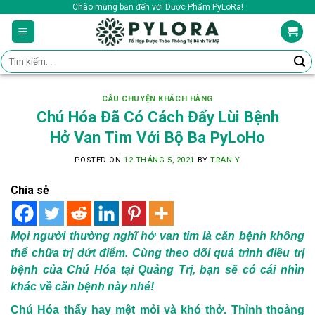
Skip
Chào mừng bạn đến với Dược Phẩm PyLoRa!
to
content
Tìm
kiếm:
CÂU CHUYỆN KHÁCH HÀNG
Chú Hóa Đã Có Cách Đẩy Lùi Bệnh
Hở Van Tim Với Bộ Ba PyLoHo
POSTED ON
12 THÁNG 5, 2021
BY
TRAN Y
Chia sẻ
Mọi người thường nghĩ hở van tim là căn bệnh không
thể chữa trị dứt điểm. Cùng theo dõi quá trình điều trị
bệnh của Chú Hóa tại Quảng Trị, bạn sẽ có cái nhìn
khác về căn bệnh này nhé!
Chú Hóa thấy hay mệt mỏi và khó thở. Thỉnh thoảng