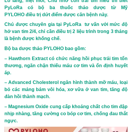
Lo lắng, mệt mỏi, Chú nhờ con trai tìm hiểu thì biết
PyLoRa có
bộ ba thuốc thảo dược từ Mỹ
PYLOHO
điều trị dứt điểm được căn bệnh này.
Chú được chuyên gia tại PyLoRa tư vấn với mức độ
hở van tim 2/4, chỉ cần điều trị 2 liệu trình trong 3 tháng
là bệnh được khống chế.
Bộ ba dược thảo PYLOHO bao gồm:
– Hawthorn Extract
có chức năng hồi phục trái tim tổn
thương, ngăn chặn thiếu máu cơ tim và ổn định huyết
áp.
– Advanced Cholesterol
ngăn hình thành mỡ máu, loại
bỏ các mảng bám vôi hóa, xơ vữa ở van tim, tăng độ
đàn hồi thành mạch.
– Magnesium Oxide
cung cấp khoáng chất cho tim đập
nhịp nhàng, tăng cường co bóp cơ tim, chống đau thắt
ngực.