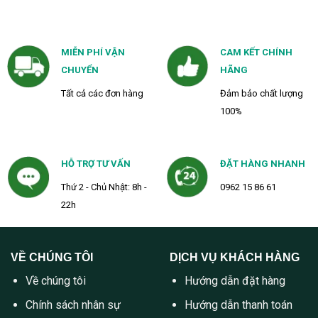
MIỄN PHÍ VẬN
CAM KẾT CHÍNH
CHUYỂN
HÃNG
Tất cả các đơn hàng
Đảm bảo chất lượng
100%
HỖ TRỢ TƯ VẤN
ĐẶT HÀNG NHANH
Thứ 2 - Chủ Nhật: 8h -
0962 15 86 61
22h
VỀ CHÚNG TÔI
DỊCH VỤ KHÁCH HÀNG
Về chúng tôi
Hướng dẫn đặt hàng
Chính sách nhân sự
Hướng dẫn thanh toán