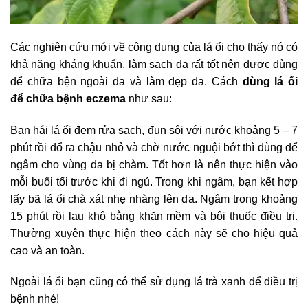
Các nghiên cứu mới về công dụng của lá ổi cho thấy nó có
khả năng kháng khuẩn, làm sạch da rất tốt nên được dùng
để chữa bện ngoài da và làm đẹp da. Cách
dùng lá ổi
để chữa bệnh eczema
như sau:
Bạn hái lá ổi đem rửa sạch, đun sôi với nước khoảng 5 – 7
phút rồi đổ ra chậu nhỏ và chờ nước nguội bớt thì dùng để
ngâm cho vùng da bị chàm. Tốt hơn là nên thực hiện vào
mỗi buổi tối trước khi đi ngủ. Trong khi ngâm, bạn kết hợp
lấy bã lá ổi chà xát nhẹ nhàng lên da. Ngâm trong khoảng
15 phút rồi lau khô bằng khăn mềm và bôi thuốc điều trị.
Thường xuyên thực hiện theo cách này sẽ cho hiệu quả
cao và an toàn.
Ngoài lá ổi bạn cũng có thể sử dụng lá trà xanh để điều trị
bệnh nhé!