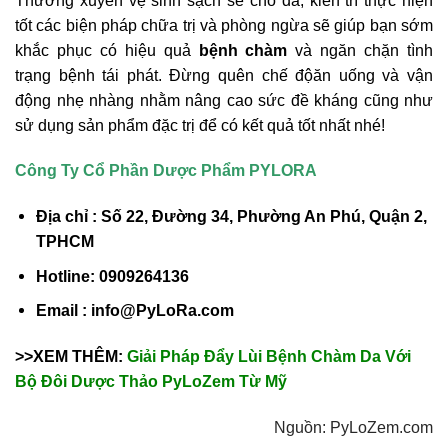
Thường xuyên vệ sinh sạch sẽ cho da, kiên trì thực hiện
tốt các biện pháp chữa trị và phòng ngừa sẽ giúp bạn sớm
khắc phục có hiệu quả
bệnh chàm
và ngăn chặn tình
trạng bệnh tái phát. Đừng quên chế độăn uống và vận
động nhẹ nhàng nhằm nâng cao sức đề kháng cũng như
sử dụng sản phẩm đặc trị để có kết quả tốt nhất nhé!
Công Ty Cổ Phần Dược Phẩm PYLORA
Địa chỉ : Số 22, Đường 34, Phường An Phú, Quận 2,
TPHCM
Hotline: 0909264136
Email : info@PyLoRa.com
>>XEM THÊM:
Giải Pháp Đẩy Lùi Bệnh Chàm Da Với
Bộ Đôi Dược Thảo PyLoZem Từ Mỹ
Nguồn: PyLoZem.com