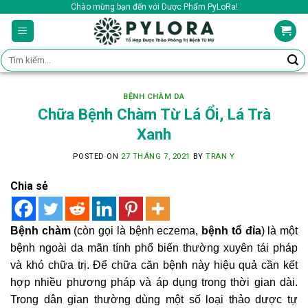
Skip
Chào mừng bạn đến với Dược Phẩm PyLoRa!
to
content
Tìm
kiếm:
BỆNH CHÀM DA
Chữa Bệnh Chàm Từ Lá Ổi, Lá Trà
Xanh
POSTED ON
27 THÁNG 7, 2021
BY
TRAN Y
Chia sẻ
Bệnh chàm
(còn gọi là bệnh eczema,
bệnh tổ đỉa
) là một
bệnh ngoài da mãn tính phổ biến thường xuyên tái pháp
và khó chữa trị. Để chữa căn bệnh này hiệu quả cần kết
hợp nhiều phương pháp và áp dụng trong thời gian dài.
Trong dân gian thường dùng một số loại thảo dược tự