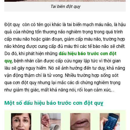
Tai biên đột quỵ
Đột quỵ còn có tên gọi khác là tai biến mạch máu não, là hậu
quả của những tổn thương não nghiêm trọng trong quá trình
cấp máu não hoặc gián đoạn, giảm cấp máu não, trường hợp
não không được cung cấp đủ máu thì các tế bào não sẽ chết.
Do đó, khi phát hiện những
dấu hiệu báo trước cơn đột
quỵ
, bệnh nhân cần được cấp cứu ngay lập tức vì thời gian
lâu sẽ gây nguy hiểm. Nó sẽ ảnh hưởng đến tư duy, khả năng
vận động thậm chí là tử vong. Nhiều trường hợp sống sót
qua cơn đột quỵ nhưng lại mắc các di chứng nghiêm trọng
như giảm thị giác, mất khả năng nói, rối loạn cảm xúc,…
Một số dấu hiệu báo trước cơn đột quỵ