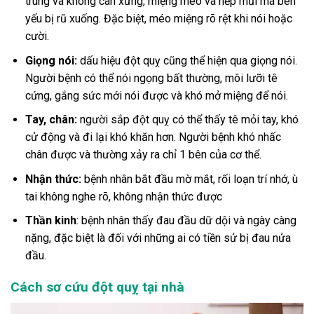
trung và không cân xứng, miệng méo và nếp mũi má bên
yếu bị rũ xuống. Đặc biệt, méo miệng rõ rệt khi nói hoặc
cười.
Giọng nói:
dấu hiệu đột quỵ cũng thể hiện qua giọng nói.
Người bệnh có thể nói ngọng bất thường, môi lưỡi tê
cứng, gắng sức mới nói được và khó mở miệng để nói.
Tay, chân:
người sắp đột quỵ có thể thấy tê mỏi tay, khó
cử động và đi lại khó khăn hơn. Người bệnh khó nhấc
chân được và thường xảy ra chỉ 1 bên của cơ thể.
Nhận thức:
bệnh nhân bắt đầu mờ mắt, rối loạn trí nhớ, ù
tai không nghe rõ, không nhận thức được
Thần kinh
: bệnh nhân thấy đau đầu dữ dội và ngày càng
nặng, đặc biệt là đối với những ai có tiền sử bị đau nửa
đầu.
Cách sơ cứu đột quỵ tại nhà