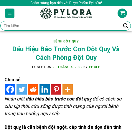
Skip
Chào mừng bạn đến với Dược Phẩm PyLoRa!
to
content
Tìm
kiếm:
BỆNH ĐỘT QUỴ
Dấu Hiệu Báo Trước Cơn Đột Quỵ Và
Cách Phòng Đột Quỵ
POSTED ON
20 THÁNG 4, 2022
BY
PHALE
Chia sẻ
Nhận biết
dấu hiệu báo trước cơn đột quỵ
để có cách sơ
cứu kịp thời, cứu sống được tính mạng của người bệnh
trong tình huống nguy cấp.
Đột quỵ là căn bệnh đột ngột, cấp tính đe dọa đến tính