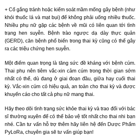
+ Cố gắng tránh hoặc kiểm soát mầm mống gây bệnh (như
khói thuốc lá và mạt bụi) để không phải uống nhiều thuốc.
Nhiều phụ nữ gặp các bệnh về mũi có liên quan tới tình
trạng hen suyễn. Bệnh trào ngược dạ dày thực quản
(GERD), căn bệnh phổ biến trong thai kỳ cũng có thể gây
ra các triệu chứng hen suyễn.
Một điểm quan trọng là tăng sức đề kháng với bệnh cúm.
Thai phụ nên tiêm vắc-xin cảm cúm trong thời gian sớm
nhất có thể, dù đang ở giai đoạn đầu, giữa hay cuối thai
kỳ. Vắc-xin cúm có hiệu quả, an toàn cho thai kỳ và được
khuyến cáo cho tất cả phụ nữ mang thai.
Hãy theo dõi tình trạng sức khỏe thai kỳ và trao đổi với bác
sĩ thường xuyên để có thể bảo vệ tốt nhất cho thai nhi bạn
nhé. Cần tư vấn hỗ trợ thêm hãy liên hệ đến Dược Phẩm
PyLoRa, chuyên gia sẽ tư vấn giúp bạn!