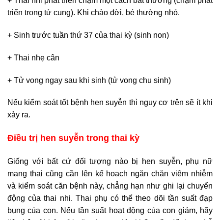
+ Thai nhi phát triển chậm một cách bất thường (chậm phát
triển trong tử cung). Khi chào đời, bé thường nhỏ.
+ Sinh trước tuần thứ 37 của thai kỳ (sinh non)
+ Thai nhẹ cân
+ Tử vong ngay sau khi sinh (tử vong chu sinh)
Nếu kiểm soát tốt bệnh hen suyễn thì nguy cơ trên sẽ ít khi
xảy ra.
Điều trị hen suyễn trong thai kỳ
Giống với bất cứ đối tượng nào bị hen suyễn, phụ nữ
mang thai cũng cần lên kế hoạch ngăn chặn viêm nhiễm
và kiểm soát căn bệnh này, chẳng hạn như ghi lại chuyển
động của thai nhi. Thai phụ có thể theo dõi tần suất đạp
bụng của con. Nếu tần suất hoạt động của con giảm, hãy