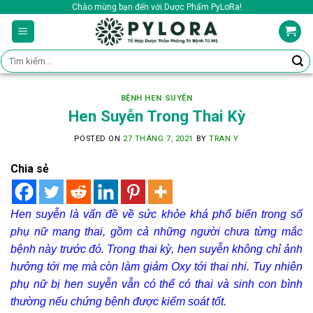
Skip
Chào mừng bạn đến với Dược Phẩm PyLoRa!
to
content
Tìm
kiếm:
BỆNH HEN SUYỄN
Hen Suyễn Trong Thai Kỳ
POSTED ON
27 THÁNG 7, 2021
BY
TRAN Y
Chia sẻ
Hen suyễn là vấn đề về sức khỏe khá phổ biến trong số
phụ nữ mang thai, gồm cả những người chưa từng mắc
bệnh này trước đó. Trong thai kỳ, hen suyễn không chỉ ảnh
hưởng tới mẹ mà còn làm giảm Oxy tới thai nhi. Tuy nhiên
phụ nữ bị hen suyễn vẫn có thể có thai và sinh con bình
thường nếu chứng bệnh được kiểm soát tốt.