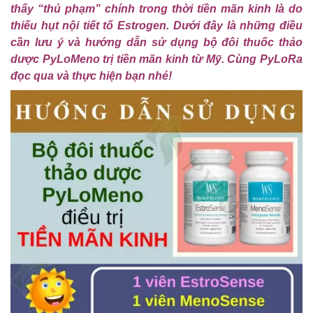
thấy “thủ phạm” chính trong thời tiền mãn kinh là do
thiếu hụt nội tiết tố Estrogen.
Dưới đây là những điều
cần lưu ý và hướng dẫn sử dụng bộ đôi thuốc thảo
dược PyLoMeno trị tiền mãn kinh từ Mỹ. Cùng PyLoRa
đọc qua và thực hiện bạn nhé!