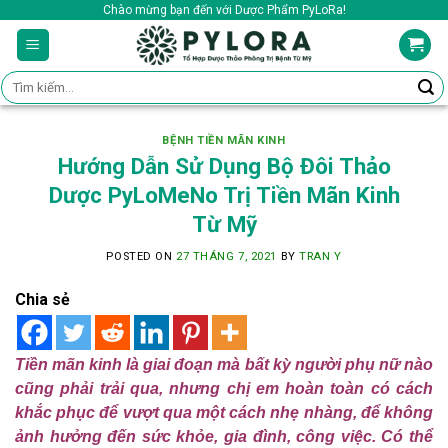
Skip
Chào mừng bạn đến với Dược Phẩm PyLoRa!
to
content
Tìm
kiếm:
BỆNH TIỀN MÃN KINH
Hướng Dẫn Sử Dụng Bộ Đôi Thảo
Dược PyLoMeNo Trị Tiền Mãn Kinh
Từ Mỹ
POSTED ON
27 THÁNG 7, 2021
BY
TRAN Y
Chia sẻ
Tiền mãn kinh là giai đoạn mà bất kỳ người phụ nữ nào
cũng phải trải qua, nhưng chị em hoàn toàn có cách
khắc phục để vượt qua một cách nhẹ nhàng, để không
ảnh hưởng đến sức khỏe, gia đình, công việc. Có thể