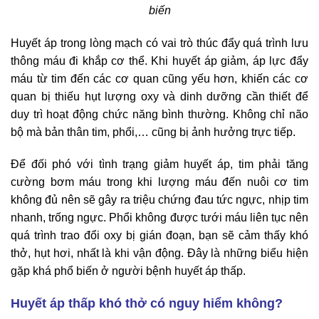
biến
Huyết áp trong lòng mạch có vai trò thúc đẩy quá trình lưu
thông máu đi khắp cơ thể. Khi huyết áp giảm, áp lực đẩy
máu từ tim đến các cơ quan cũng yếu hơn, khiến các cơ
quan bị thiếu hụt lượng oxy và dinh dưỡng cần thiết để
duy trì hoạt động chức năng bình thường. Không chỉ não
bộ mà bản thân tim, phổi,… cũng bị ảnh hưởng trực tiếp.
Để đối phó với tình trạng giảm huyết áp, tim phải tăng
cường bơm máu trong khi lượng máu đến nuôi cơ tim
không đủ nên sẽ gây ra triệu chứng đau tức ngực, nhịp tim
nhanh, trống ngực. Phổi không được tưới máu liên tục nên
quá trình trao đổi oxy bị gián đoạn, bạn sẽ cảm thấy khó
thở, hụt hơi, nhất là khi vận động. Đây là những biểu hiện
gặp khá phổ biến ở người bệnh huyết áp thấp.
Huyết áp thấp khó thở có nguy hiểm không?