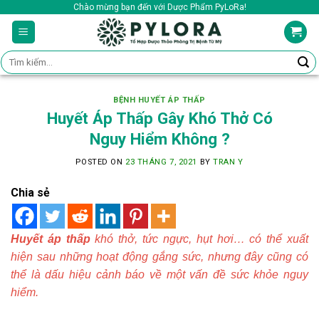
Skip
Chào mừng bạn đến với Dược Phẩm PyLoRa!
to
content
Tìm
kiếm:
BỆNH HUYẾT ÁP THẤP
Huyết Áp Thấp Gây Khó Thở Có
Nguy Hiểm Không ?
POSTED ON
23 THÁNG 7, 2021
BY
TRAN Y
Chia sẻ
Huyết áp thấp
khó thở, tức ngực, hụt hơi… có thể xuất
hiện sau những hoạt động gắng sức, nhưng đây cũng có
thể là dấu hiệu cảnh báo về một vấn đề sức khỏe nguy
hiểm.