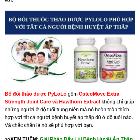
vời.
Bộ đôi thảo dược PyLoLo
gồm
OsteoMove Extra
Strength Joint Care và Hawthorn Extract
không chỉ giúp
những người ở độ tuổi trung niên mà nó hoàn toàn thích
hợp với tất cả người bệnh huyết áp thấp dù ở độ tuổi nào.
Và chắc chắn là nó sẽ phù hợp với bạn.
>>XEM THÊM:
Giải Pháp Đẩy Lùi Bệnh Huyết Áp Thấp