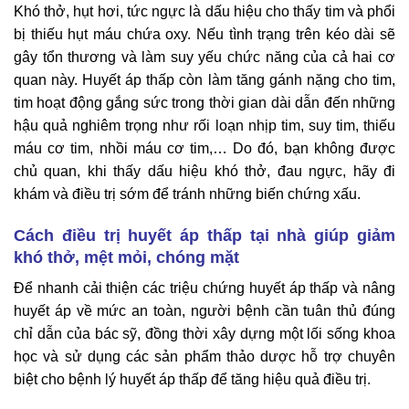
Khó thở, hụt hơi, tức ngực là dấu hiệu cho thấy tim và phổi
bị thiếu hụt máu chứa oxy. Nếu tình trạng trên kéo dài sẽ
gây tổn thương và làm suy yếu chức năng của cả hai cơ
quan này. Huyết áp thấp còn làm tăng gánh nặng cho tim,
tim hoạt động gắng sức trong thời gian dài dẫn đến những
hậu quả nghiêm trọng như rối loạn nhịp tim, suy tim, thiếu
máu cơ tim, nhồi máu cơ tim,… Do đó, bạn không được
chủ quan, khi thấy dấu hiệu khó thở, đau ngực, hãy đi
khám và điều trị sớm để tránh những biến chứng xấu.
Cách điều trị
huyết áp thấp tại nhà giúp giảm
khó thở, mệt mỏi, chóng mặt
Để nhanh cải thiện các triệu chứng huyết áp thấp và nâng
huyết áp về mức an toàn, người bệnh cần tuân thủ đúng
chỉ dẫn của bác sỹ, đồng thời xây dựng một lối sống khoa
học và sử dụng các sản phẩm thảo dược hỗ trợ chuyên
biệt cho bệnh lý huyết áp thấp để tăng hiệu quả điều trị.