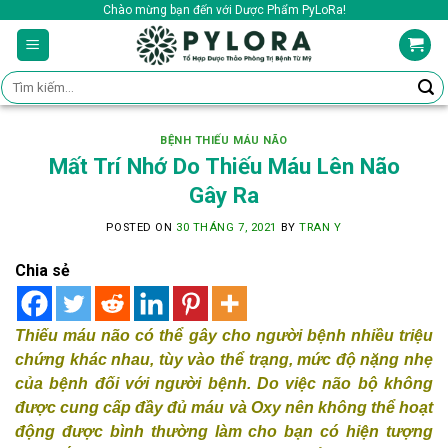
Skip
Chào mừng bạn đến với Dược Phẩm PyLoRa!
to
content
Tìm
kiếm:
BỆNH THIẾU MÁU NÃO
Mất Trí Nhớ Do Thiếu Máu Lên Não
Gây Ra
POSTED ON
30 THÁNG 7, 2021
BY
TRAN Y
Chia sẻ
Thiếu máu não có thể gây cho người bệnh nhiều triệu
chứng khác nhau, tùy vào thể trạng, mức độ nặng nhẹ
của bệnh đối với người bệnh. Do việc não bộ không
được cung cấp đầy đủ máu và Oxy nên không thể hoạt
động được bình thường làm cho bạn có hiện tượng