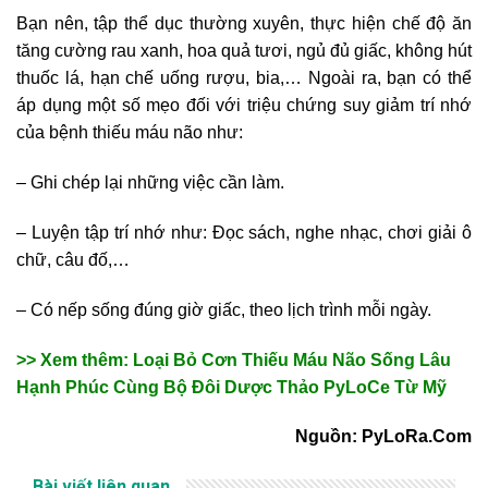
Bạn nên, tập thể dục thường xuyên, thực hiện chế độ ăn
tăng cường rau xanh, hoa quả tươi, ngủ đủ giấc, không hút
thuốc lá, hạn chế uống rượu, bia,… Ngoài ra, bạn có thể
áp dụng một số mẹo đối với triệu chứng suy giảm trí nhớ
của bệnh thiếu máu não như:
– Ghi chép lại những việc cần làm.
– Luyện tập trí nhớ như: Đọc sách, nghe nhạc, chơi giải ô
chữ, câu đố,…
– Có nếp sống đúng giờ giấc, theo lịch trình mỗi ngày.
>> Xem thêm: Loại Bỏ Cơn Thiếu Máu Não Sống Lâu
Hạnh Phúc Cùng Bộ Đôi Dược Thảo PyLoCe Từ Mỹ
Nguồn: PyLoRa.Com
Bài viết liên quan