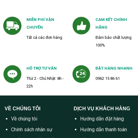
MIỄN PHÍ VẬN
CAM KẾT CHÍNH
CHUYỂN
HÃNG
Tất cả các đơn hàng
Đảm bảo chất lượng
100%
HỖ TRỢ TƯ VẤN
ĐẶT HÀNG NHANH
Thứ 2 - Chủ Nhật: 8h -
0962 15 86 61
22h
VỀ CHÚNG TÔI
DỊCH VỤ KHÁCH HÀNG
Về chúng tôi
Hướng dẫn đặt hàng
Chính sách nhân sự
Hướng dẫn thanh toán