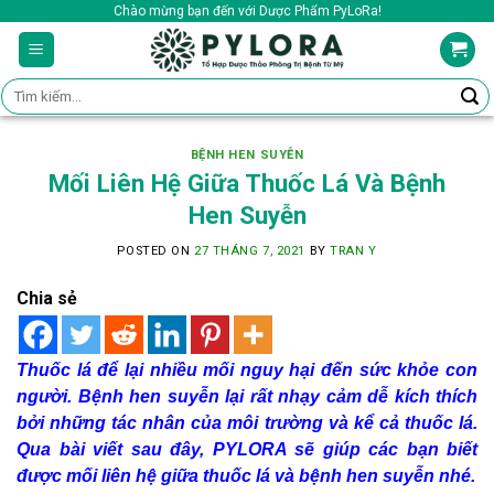
Skip
Chào mừng bạn đến với Dược Phẩm PyLoRa!
to
content
Tìm
kiếm:
BỆNH HEN SUYỄN
Mối Liên Hệ Giữa Thuốc Lá Và Bệnh
Hen Suyễn
POSTED ON
27 THÁNG 7, 2021
BY
TRAN Y
Chia sẻ
Thuốc lá để lại nhiều mối nguy hại đến sức khỏe con
người. Bệnh hen suyễn lại rất nhạy cảm dễ kích thích
bởi những tác nhân của môi trường và kể cả thuốc lá.
Qua bài viết sau đây, PYLORA sẽ giúp các bạn biết
được mối liên hệ giữa thuốc lá và bệnh hen suyễn nhé.