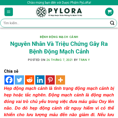
Skip
Chào mừng bạn đến với Dược Phẩm PyLoRa!
to
content
Tìm
kiếm:
BỆNH ĐỘNG MẠCH CẢNH
Nguyên Nhân Và Triệu Chứng Gây Ra
Bệnh Động Mạch Cảnh
POSTED ON
26 THÁNG 7, 2021
BY
TRAN Y
Chia sẻ
Hẹp động mạch cảnh là tình trạng động mạch cảnh bị
hẹp hoặc tắc nghẽn. Động mạch cảnh là động mạch
đóng vai trò chủ yếu trong việc đưa máu giàu Oxy lên
não. Do đó hẹp động cảnh rất nguy hiểm vì có thể
khiến cho lưu lượng máu đến não giảm đi. Nếu lưu