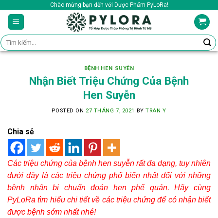
Skip
Chào mừng bạn đến với Dược Phẩm PyLoRa!
to
content
Tìm
kiếm:
BỆNH HEN SUYỄN
Nhận Biết Triệu Chứng Của Bệnh
Hen Suyễn
POSTED ON
27 THÁNG 7, 2021
BY
TRAN Y
Chia sẻ
Các triệu chứng của bệnh hen suyễn rất đa dạng, tuy nhiên
dưới đây là các triệu chứng phổ biến nhất đối với những
bệnh nhân bị chuẩn đoán hen phế quản. Hãy cùng
PyLoRa tìm hiểu chi tiết về các triệu chứng để có nhận biết
được bệnh sớm nhất nhé!