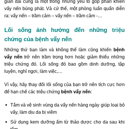
gian dài cũng là một trong những yếu tố góp phần khiến
vẩy nến bùng phát. Và cứ thế, một phòng luẩn quẩn diễn
ra: vẩy nến – trầm cảm – vẩy nến – trầm cảm -…
Lối sống ảnh hưởng đến những triệu
chứng của bệnh vẩy nến
Những thứ bạn làm và không thể làm cũng khiến
bệnh
vẩy nến
trở nên trầm trọng hơn hoặc giảm thiểu những
triệu chứng đó. Lối sống đó bao gồm dinh dưỡng, tập
luyện, nghỉ ngơi, làm việc,…
Vì vậy, hãy thay đổi lối sống của bạn trở nên tích cực hơn
để hạn chế các triệu chứng
bệnh vẩy nến
:
Tắm và vệ sinh vùng da vẩy nến hàng ngày giúp loại bỏ
vẩy, làm dịu da bị viêm
Sử dụng kem dưỡng ẩm từ thảo dược cho da sau khi