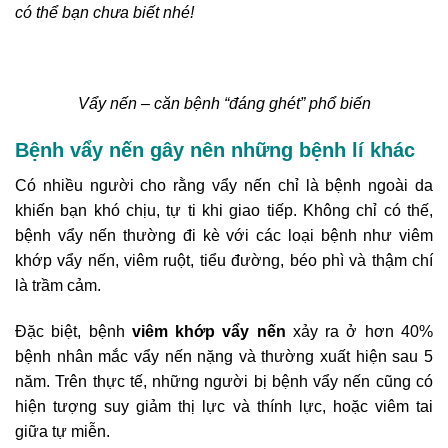
có thể bạn chưa biết nhé!
Vẩy nến – căn bệnh “đáng ghét” phổ biến
Bệnh vẩy nến gây nên những bệnh lí khác
Có nhiều người cho rằng vẩy nến chỉ là bệnh ngoài da
khiến bạn khó chịu, tự ti khi giao tiếp. Không chỉ có thế,
bệnh vẩy nến thường đi kè với các loại bệnh như viêm
khớp vẩy nến, viêm ruột, tiểu đường, béo phì và thậm chí
là trầm cảm.
Đặc biệt, bệnh
viêm khớp vẩy nến
xảy ra ở hơn 40%
bệnh nhân mắc vẩy nến nặng và thường xuất hiện sau 5
năm. Trên thực tế, những người bị bệnh vẩy nến cũng có
hiện tượng suy giảm thị lực và thính lực, hoặc viêm tai
giữa tự miễn.