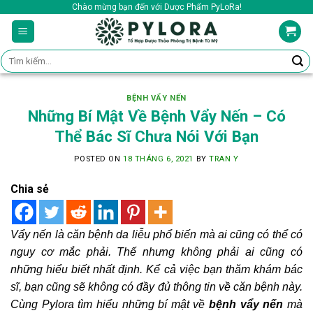
Skip
Chào mừng bạn đến với Dược Phẩm PyLoRa!
to
content
Tìm
kiếm:
BỆNH VẨY NẾN
Những Bí Mật Về Bệnh Vẩy Nến – Có
Thể Bác Sĩ Chưa Nói Với Bạn
POSTED ON
18 THÁNG 6, 2021
BY
TRAN Y
Chia sẻ
Vẩy nến là căn bệnh da liễu phổ biến mà ai cũng có thể có
nguy cơ mắc phải. Thế nhưng không phải ai cũng có
những hiểu biết nhất định. Kể cả việc bạn thăm khám bác
sĩ, bạn cũng sẽ không có đầy đủ thông tin về căn bệnh này.
Cùng Pylora tìm hiểu những bí mật về
bệnh vẩy nến
mà