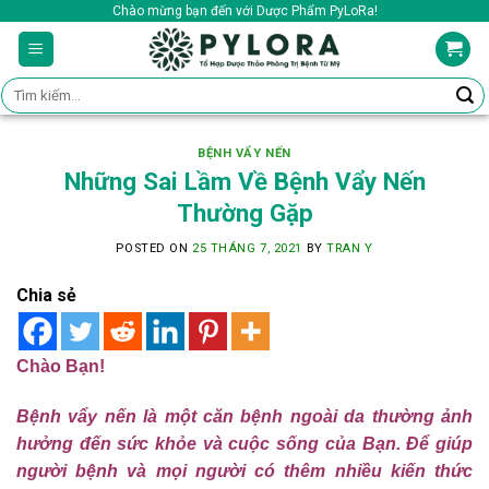
Skip
Chào mừng bạn đến với Dược Phẩm PyLoRa!
to
content
Tìm
kiếm:
BỆNH VẨY NẾN
Những Sai Lầm Về Bệnh Vẩy Nến
Thường Gặp
POSTED ON
25 THÁNG 7, 2021
BY
TRAN Y
Chia sẻ
Chào Bạn!
Bệnh vẩy nến là một căn bệnh ngoài da thường ảnh
hưởng đến sức khỏe và cuộc sống của Bạn. Để giúp
người bệnh và mọi người có thêm nhiều kiến thức