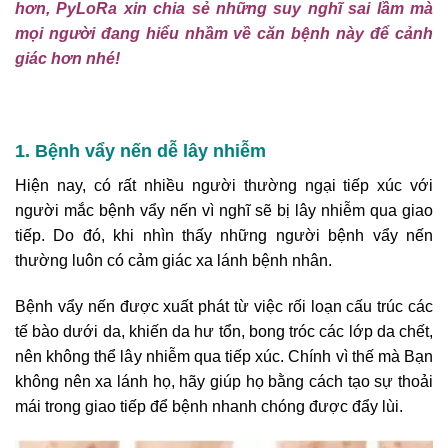
hơn, PyLoRa xin chia sẻ những suy nghĩ sai lầm mà
mọi người đang hiểu nhầm về căn bệnh này để cảnh
giác hơn nhé!
1. Bệnh vẩy nến dễ lây nhiễm
Hiện nay, có rất nhiều người thường ngại tiếp xúc với
người mắc bệnh vẩy nến vì nghĩ sẽ bị lây nhiễm qua giao
tiếp. Do đó, khi nhìn thấy những người bệnh vẩy nến
thường luôn có cảm giác xa lánh bệnh nhân.
Bệnh vẩy nến được xuất phát từ việc rối loạn cấu trúc các
tế bào dưới da, khiến da hư tổn, bong tróc các lớp da chết,
nên không thể lây nhiễm qua tiếp xúc. Chính vì thế mà Bạn
không nên xa lánh họ, hãy giúp họ bằng cách tạo sự thoải
mái trong giao tiếp để bệnh nhanh chóng được đẩy lùi.