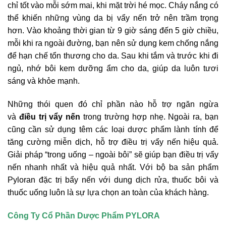
chỉ tốt vào mỗi sớm mai, khi mặt trời hé mọc. Cháy nắng có
thể khiến những vùng da bị vẩy nến trở nên trầm trọng
hơn. Vào khoảng thời gian từ 9 giờ sáng đến 5 giờ chiều,
mỗi khi ra ngoài đường, bạn nên sử dụng kem chống nắng
để hạn chế tổn thương cho da. Sau khi tắm và trước khi đi
ngủ, nhớ bôi kem dưỡng ẩm cho da, giúp da luôn tươi
sáng và khỏe mạnh.
Những thói quen đó chỉ phần nào hỗ trợ ngăn ngừa
và
điều trị vẩy nến
trong trường hợp nhẹ. Ngoài ra, bạn
cũng cần sử dụng têm các loại dược phẩm lành tính để
tăng cường miễn dịch, hỗ trợ điều trị vẩy nến hiệu quả.
Giải pháp “trong uống – ngoài bôi” sẽ giúp bạn điều trị vẩy
nến nhanh nhất và hiệu quả nhất. Với bộ ba sản phẩm
Pyloran đặc trị bẩy nến với dung dịch rửa, thuốc bôi và
thuốc uống luôn là sự lựa chọn an toàn của khách hàng.
Công Ty Cổ Phần Dược Phẩm PYLORA