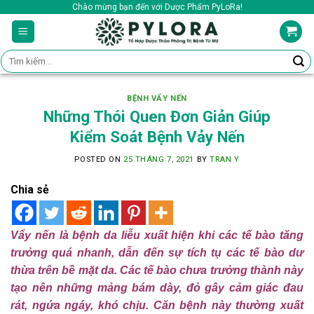
Skip
Chào mừng bạn đến với Dược Phẩm PyLoRa!
to
content
Tìm
kiếm:
BỆNH VẨY NẾN
Những Thói Quen Đơn Giản Giúp
Kiểm Soát Bệnh Vảy Nến
POSTED ON
25 THÁNG 7, 2021
BY
TRAN Y
Chia sẻ
Vẩy nến là bệnh da liễu xuất hiện khi các tế bào tăng
trưởng quá nhanh, dẫn đến sự tích tụ các tế bào dư
thừa trên bề mặt da. Các tế bào chưa trưởng thành này
tạo nên những mảng bám dày, đỏ gây cảm giác đau
rát, ngứa ngáy, khó chịu. Căn bệnh này thường xuất