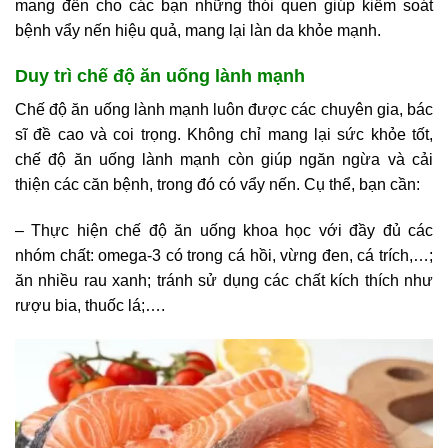
mang đến cho các bạn những thói quen giúp kiểm soát
bệnh vẩy nến hiệu quả, mang lại làn da khỏe mạnh.
Duy trì chế độ ăn uống lành mạnh
Chế độ ăn uống lành mạnh luôn được các chuyên gia, bác
sĩ đề cao và coi trọng. Không chỉ mang lại sức khỏe tốt,
chế độ ăn uống lành mạnh còn giúp ngăn ngừa và cải
thiện các căn bệnh, trong đó có vẩy nến. Cụ thể, bạn cần:
– Thực hiện chế độ ăn uống khoa học với đầy đủ các
nhóm chất: omega-3 có trong cá hồi, vừng đen, cá trích,…;
ăn nhiều rau xanh; tránh sử dụng các chất kích thích như
rượu bia, thuốc lá;….