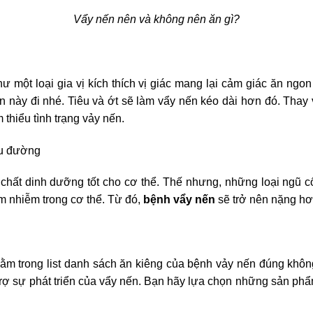
Vẩy nến nên và không nên ăn gì?
ư một loại gia vị kích thích vị giác mang lại cảm giác ăn ngo
n này đi nhé. Tiêu và ớt sẽ làm vẩy nến kéo dài hơn đó. Tha
thiểu tình trạng vảy nến.
ểu đường
 chất dinh dưỡng tốt cho cơ thể. Thế nhưng, những loại ngũ 
êm nhiễm trong cơ thể. Từ đó,
bệnh vẩy nến
sẽ trở nên nặng hơn
nằm trong list danh sách ăn kiêng của bệnh vảy nến đúng khôn
ỗ trợ sự phát triển của vẩy nến. Bạn hãy lựa chọn những sản p