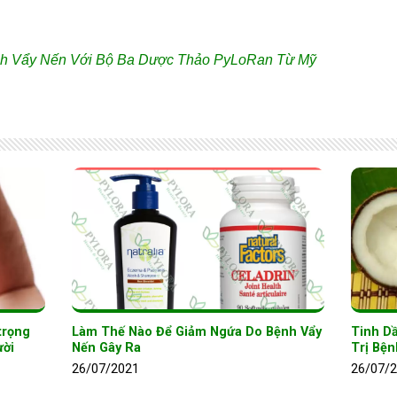
nh Vẩy Nến Với Bộ Ba Dược Thảo PyLoRan Từ Mỹ
trọng
Làm Thế Nào Để Giảm Ngứa Do Bệnh Vẩy
Tinh D
ời
Nến Gây Ra
Trị Bệ
26/07/2021
26/07/