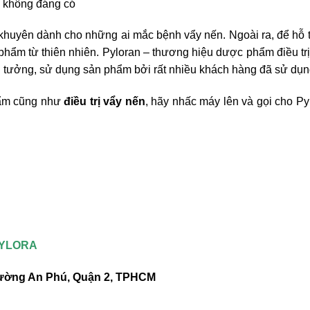
s không đáng có
i khuyên dành cho những ai mắc bệnh vẩy nến. Ngoài ra, để hỗ t
hẩm từ thiên nhiên. Pyloran – thương hiệu dược phẩm điều trị 
n tưởng, sử dụng sản phẩm bởi rất nhiều khách hàng đã sử dụn
hẩm cũng như
điều trị vẩy nến
, hãy nhấc máy lên và gọi cho Py
PYLORA
Phường An Phú, Quận 2, TPHCM