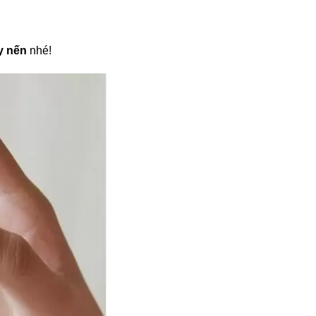
y nến
nhé!