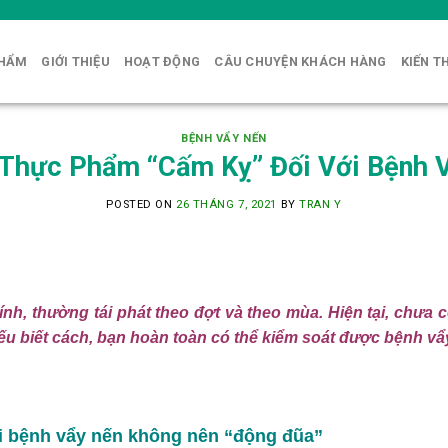
PHẨM
GIỚI THIỆU
HOẠT ĐỘNG
CÂU CHUYỆN KHÁCH HÀNG
KIẾN T
BỆNH VẨY NẾN
Thực Phẩm “Cấm Kỵ” Đối Với Bệnh 
POSTED ON
26 THÁNG 7, 2021
BY
TRAN Y
h, thường tái phát theo đợt và theo mùa. Hiện tại, chưa có 
ếu biết cách, bạn hoàn toàn có thể kiểm soát được bệnh vẩ
 bệnh vẩy nến không nên “động đũa”