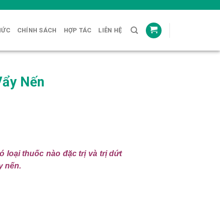
HỨC
CHÍNH SÁCH
HỢP TÁC
LIÊN HỆ
Vẩy Nến
loại thuốc nào đặc trị và trị dứt
y nến.