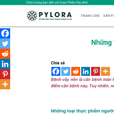
Skip
Chào mừng bạn đến với Dược Phẩm PyLoRa!
to
content
TRANG CHỦ
SẢN 
Những 
Chia sẻ
Bệnh vẩy nến là căn bệnh mãn tín
điểm căn bệnh này. Tuy nhiên, n
Những loại thực phẩm người