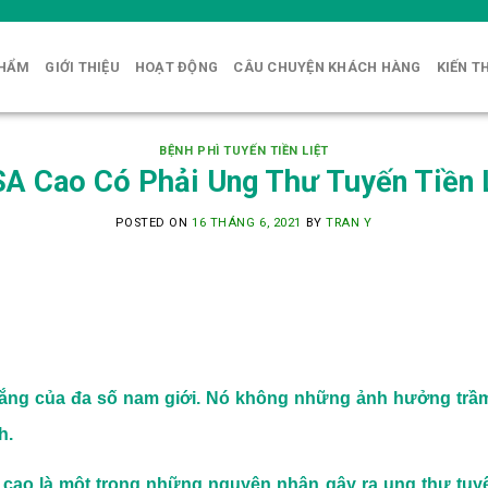
PHẨM
GIỚI THIỆU
HOẠT ĐỘNG
CÂU CHUYỆN KHÁCH HÀNG
KIẾN T
BỆNH PHÌ TUYẾN TIỀN LIỆT
A Cao Có Phải Ung Thư Tuyến Tiền 
POSTED ON
16 THÁNG 6, 2021
BY
TRAN Y
 lo lắng của đa số nam giới. Nó không những ảnh hưởng tr
h.
ao là một trong những nguyên nhân gây ra ung thư tuyến t