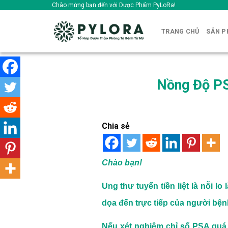
Skip
Chào mừng bạn đến với Dược Phẩm PyLoRa!
to
content
TRANG CHỦ
SẢN 
Nồng Độ PS
Chia sẻ
Chào bạn!
Ung thư tuyến tiền liệt là nỗi
dọa đến trực tiếp của người bện
Nếu xét nghiệm chỉ số PSA quá c