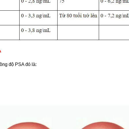
A
ồng độ PSA đó là: