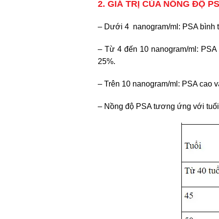
2. GIÁ TRỊ CỦA NỒNG ĐỘ P
– Dưới 4 nanogram/ml: PSA bình 
– Từ 4 đến 10 nanogram/ml: PSA c
25%.
– Trên 10 nanogram/ml: PSA cao và đ
– Nồng độ PSA tương ứng với tuổi