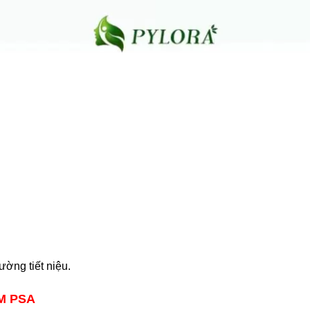
ường tiết niệu.
M PSA