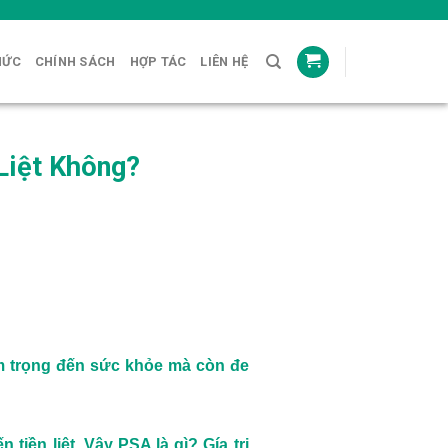
HỨC
CHÍNH SÁCH
HỢP TÁC
LIÊN HỆ
Liệt Không?
ầm trọng đến sức khỏe mà còn đe
iền liệt. Vậy PSA là gì? Gía trị