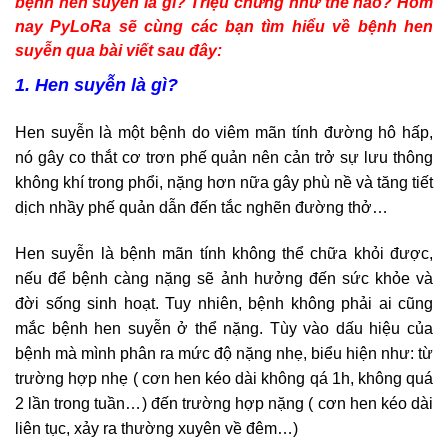
bệnh hen suyễn là gì? Triệu chứng như thế nào? Hôm
nay PyLoRa sẽ cùng các bạn tìm hiểu về bệnh hen
suyễn qua bài viết sau đây:
1. Hen suyễn là gì?
Hen suyễn là một bệnh do viêm mãn tính đường hô hấp,
nó gây co thắt cơ trơn phế quản nên cản trở sự lưu thông
không khí trong phổi, nặng hơn nữa gây phù nề và tăng tiết
dịch nhầy phế quản dẫn đến tắc nghẽn đường thở…
Hen suyễn là bệnh mãn tính không thể chữa khỏi được,
nếu để bệnh càng nặng sẽ ảnh hưởng đến sức khỏe và
đời sống sinh hoạt. Tuy nhiên, bệnh không phải ai cũng
mắc bệnh hen suyễn ở thể nặng. Tùy vào dấu hiệu của
bệnh mà mình phân ra mức độ nặng nhẹ, biểu hiện như: từ
trường hợp nhẹ ( cơn hen kéo dài không qá 1h, không quá
2 lần trong tuần…) đến trường hợp nặng ( cơn hen kéo dài
liên tục, xảy ra thường xuyên về đêm…)