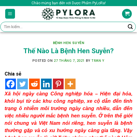
Skip
Chào mừng bạn đến với Dược Phẩm PyLoRa!
to
content
Tìm
kiếm:
BỆNH HEN SUYỄN
Thế Nào Là Bệnh Hen Suyễn?
POSTED ON
27 THÁNG 7, 2021
BY
TRAN Y
Chia sẻ
Xã hội ngày càng Công nghiệp hóa – Hiện đại hóa,
khói bụi từ các khu công nghiệp, xe cộ dẫn đến tình
trạng ô nhiễm môi trường ngày càng nhiều, dẫn đến
việc nhiều người mắc bệnh hen suyễn. Ở trên thế giới
nói chung và Việt Nam nói riêng, hen suyễn là bệnh
thường gặp và có xu hướng ngày càng gia tăng. Vậy