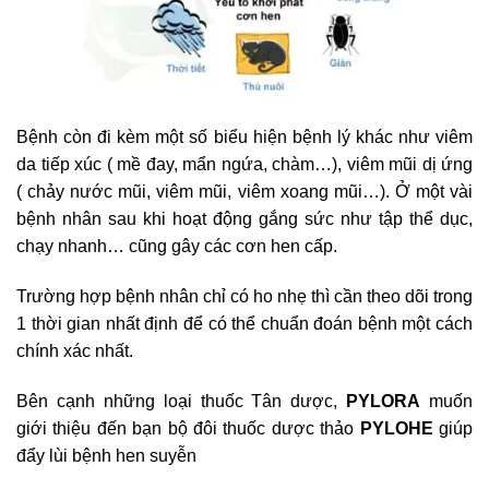
Bệnh còn đi kèm một số biểu hiện bệnh lý khác như viêm
da tiếp xúc ( mề đay, mẩn ngứa, chàm…), viêm mũi dị ứng
( chảy nước mũi, viêm mũi, viêm xoang mũi…). Ở một vài
bệnh nhân sau khi hoạt động gắng sức như tập thể dục,
chạy nhanh… cũng gây các cơn hen cấp.
Trường hợp bệnh nhân chỉ có ho nhẹ thì cần theo dõi trong
1 thời gian nhất định để có thể chuẩn đoán bệnh một cách
chính xác nhất.
Bên cạnh những loại thuốc Tân dược,
PYLORA
muốn
giới thiệu đến bạn bộ đôi thuốc dược thảo
PYLOHE
giúp
đẩy lùi bệnh hen suyễn