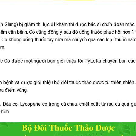
ên Giang) bị giảm thị lực đi khám thì được bác sĩ chẩn đoán mắ
điểm căn bệnh, Cô cũng đồng ý sau đó uống thuốc phục hồi hơn 1 
đó Cô không uống thuốc tây nữa mà chuyển qua các loại thuốc n
ảm.
ớc Cô được một người bạn giới thiệu tới PyLoRa chuyên bán các 
n bệnh và được giới thiệu bộ đôi thuốc thảo dược từ thiên nhiê
hóa điểm vàng.
 Dầu cọ, Lycopene có trong cà chua, chiết xuất từ rau củ quả giú
 hơn.