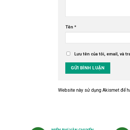
Tên
*
Lưu tên của tôi, email, và t
Website này sử dụng Akismet để h
MIỄN PHÍ VẬN CHUYỂN