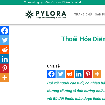
Skip
Chào mừng bạn đến với Dược Phẩm PyLoRa!
to
content
TRANG CHỦ
SẢN 
Thoái Hóa Điể
Chia sẻ
Đối với người cao tuổi, có nhiều 
thường rõ ràng vì ảnh hưởng nhiều
với Bộ đôi thuốc thảo dược thiên 