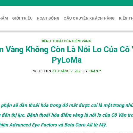
PHẨM
GIỚI THIỆU
HOẠT ĐỘNG
CÂU CHUYỆN KHÁCH HÀNG
KIẾN T
BỆNH THOÁI HÓA ĐIỂM VÀNG
m Vàng Không Còn Là Nỗi Lo Của Cô 
PyLoMa
POSTED ON
31 THÁNG 7, 2021
BY
TRAN Y
bộ phận sẽ dần thoái hóa trong đó mắt được coi là một trong nh
 đến thị lực. Bệnh thoái hóa điểm vàng là nỗi lo của Cô Vân tr
nhiên Advanced Eye Factors và Beta Care All từ Mỹ.