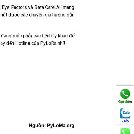
d Eye Factors và Beta Care All mang
ho mắt được các chuyên gia hướng dẫn
ô đang mắc phải các bệnh lý khác để
gay đến Hotline của PyLoRa nhỉ!
Gọi điện
Zalo
Nguồn:
PyLoMa.org