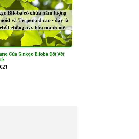
ụng Của Ginkgo Biloba Đối Với
oẻ
2021