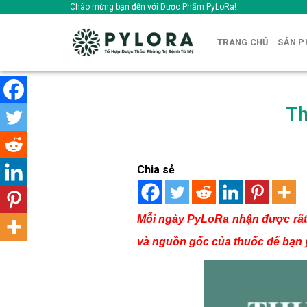
Skip
Chào mừng bạn đến với Dược Phẩm PyLoRa!
to
content
TRANG CHỦ
SẢN 
Th
Chia sẻ
Mỗi ngày PyLoRa nhận được rất 
và nguồn gốc của thuốc để bạn y