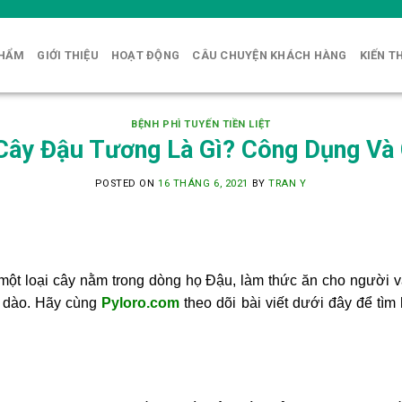
PHẨM
GIỚI THIỆU
HOẠT ĐỘNG
CÂU CHUYỆN KHÁCH HÀNG
KIẾN T
BỆNH PHÌ TUYẾN TIỀN LIỆT
Cây Đậu Tương Là Gì? Công Dụng Và
POSTED ON
16 THÁNG 6, 2021
BY
TRAN Y
ột loại cây nằm trong dòng họ Đậu, làm thức ăn cho người và
i dào. Hãy cùng
Pyloro.com
theo dõi bài viết dưới đây để tìm