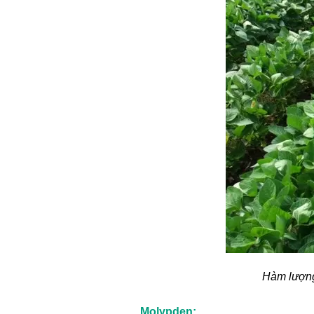
Hàm lượng 
Molypden: