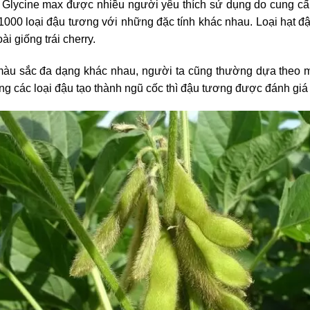
 Glycine max được nhiều người yêu thích sử dụng do cung cấ
 1000 loại đậu tương với những đặc tính khác nhau. Loại hạt đ
oài giống trái cherry.
màu sắc đa dạng khác nhau, người ta cũng thường dựa theo 
g các loại đậu tạo thành ngũ cốc thì đậu tương được đánh giá