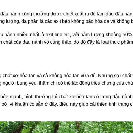
 đậu nành cũng thường được chiết xuất ra để làm dầu đậu nành
g lượng, đa phần là các axit béo không bão hòa đa và không 
đậu nành nhiều nhất là axit linoleic, với hàm lượng khoảng 50
n chất của đậu nành vô cùng thấp, do đó đây là loại thực phẩ
chất xơ hòa tan và cả không hòa tan vừa đủ. Những sợi chất x
g người bụng yếu, thậm chí có thể tác động triệu chứng của chứ
ỏe mạnh, bình thường thì chất xơ hòa tan có trong đậu nành l
bởi vi khuẩn có sẵn ở đây, điều này giúp cải thiện tình trạng