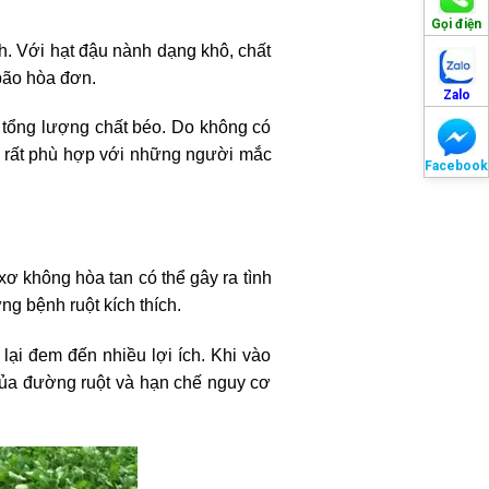
Gọi điện
. Với hạt đậu nành dạng khô, chất
bão hòa đơn.
Zalo
% tổng lượng chất béo. Do không có
m rất phù hợp với những người mắc
Facebook
ơ không hòa tan có thể gây ra tình
ng bệnh ruột kích thích.
ại đem đến nhiều lợi ích. Khi vào
 của đường ruột và hạn chế nguy cơ