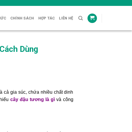
HỨC
CHÍNH SÁCH
HỢP TÁC
LIÊN HỆ
 Cách Dùng
 cả gia súc, chứa nhiều chất dinh
 hiểu
cây đậu tương là gì
và công