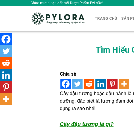
Skip
Chào mừng bạn đến với Dược Phẩm PyLoRa!
to
content
TRANG CHỦ
SẢN 
Tìm Hiểu 
Chia sẻ
Cây đậu tương hoặc đậu nành là m
dưỡng, đặc biệt là lượng đạm dồ
dụng ra sao nhé!
Cây đậu tương là gì?