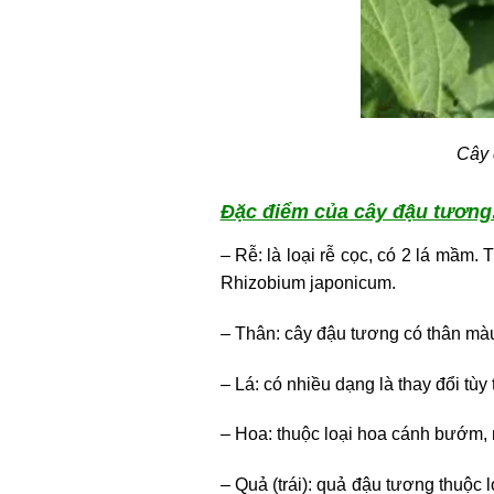
Cây 
Đặc điểm của cây đậu tương
– Rễ: là loại rễ cọc, có 2 lá mầm.
Rhizobium japonicum.
– Thân: cây đậu tương có thân màu 
– Lá: có nhiều dạng là thay đổi tùy
– Hoa: thuộc loại hoa cánh bướm, 
– Quả (trái): quả đậu tương thuộc 