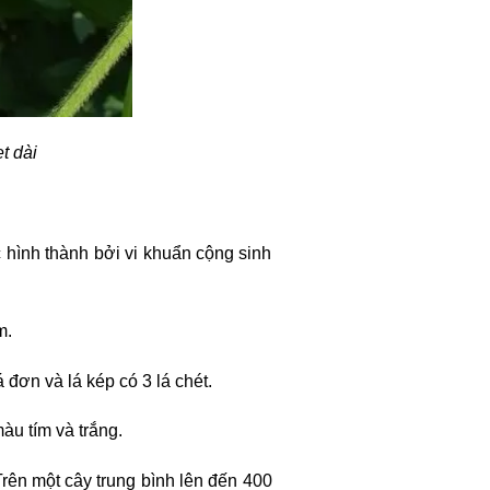
t dài
c hình thành bởi vi khuẩn cộng sinh
m.
 đơn và lá kép có 3 lá chét.
àu tím và trắng.
Trên một cây trung bình lên đến 400