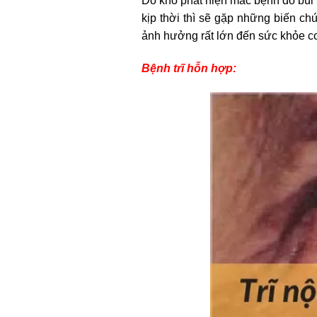
Do khó phát hiện mắc bệnh do búi t
kịp thời thì sẽ gặp những biến c
ảnh hưởng rất lớn đến sức khỏe c
Bệnh trĩ hỗn hợp: