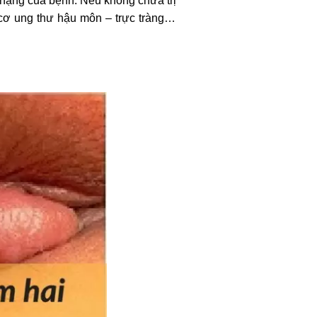
n nặng của bệnh. Nếu không chữa trị
 cơ ung thư hậu môn – trực tràng…