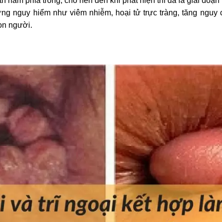
rĩ nằm phía trong, cho nên đến khi phát hiện thì đã là giai đoạ
hứng nguy hiểm như viêm nhiễm, hoại tử trực tràng, tăng nguy
on người.