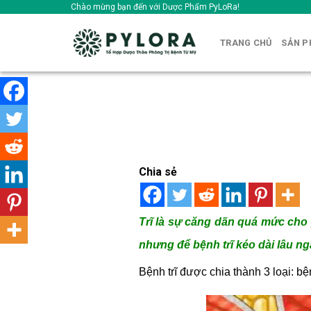
Skip
Chào mừng bạn đến với Dược Phẩm PyLoRa!
to
content
TRANG CHỦ
SẢN 
Chia sẻ
Trĩ là sự căng dãn quá mức cho
nhưng để bệnh trĩ kéo dài lâu n
Bệnh trĩ được chia thành 3 loại: bện