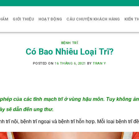
PHẨM
GIỚI THIỆU
HOẠT ĐỘNG
CÂU CHUYỆN KHÁCH HÀNG
KIẾN T
BỆNH TRĨ
Có Bao Nhiêu Loại Trĩ?
POSTED ON
16 THÁNG 6, 2021
BY
TRAN Y
 phép của các tĩnh mạch trĩ ở vùng hậu môn. Tuy không ản
gày sẽ dẫn đến ung thư.
h trĩ nội, bệnh trĩ ngoại và bệnh trĩ hỗn hợp. Mỗi loại bệnh trĩ 