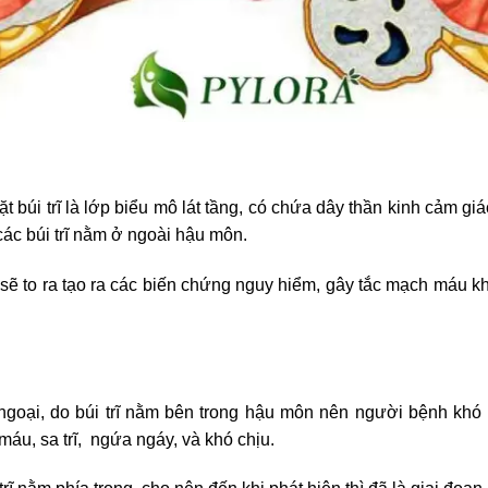
t búi trĩ là lớp biểu mô lát tầng, có chứa dây thần kinh cảm giá
các búi trĩ nằm ở ngoài hậu môn.
trĩ sẽ to ra tạo ra các biến chứng nguy hiểm, gây tắc mạch máu 
ĩ ngoại, do búi trĩ nằm bên trong hậu môn nên người bệnh khó 
 máu, sa trĩ, ngứa ngáy, và khó chịu.