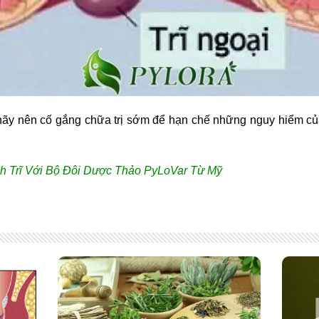
thì hãy nên cố gắng chữa trị sớm để hạn chế những nguy hiểm 
nh Trĩ Với Bộ Đôi Dược Thảo PyLoVar Từ Mỹ