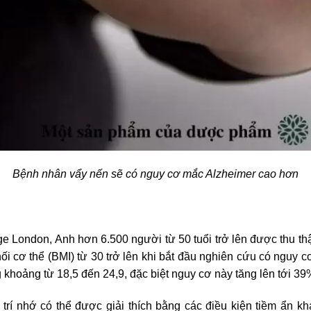
Bệnh nhân vẩy nến sẽ có nguy cơ mắc Alzheimer cao hơn
e London, Anh hơn 6.500 người từ 50 tuổi trở lên được thu thậ
ối cơ thể (BMI) từ 30 trở lên khi bắt đầu nghiên cứu có nguy
khoảng từ 18,5 đến 24,9, đặc biệt nguy cơ này tăng lên tới 3
trí nhớ có thể được giải thích bằng các điều kiện tiềm ẩn kh