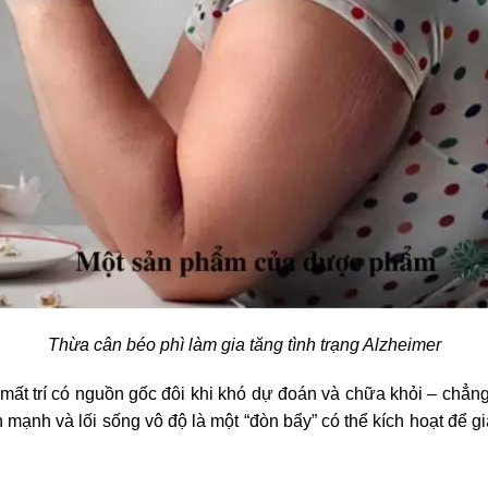
Thừa cân béo phì làm gia tăng tình trạng Alzheimer
ất trí có nguồn gốc đôi khi khó dự đoán và chữa khỏi – chẳng 
 mạnh và lối sống vô độ là một “đòn bẩy” có thể kích hoạt để 