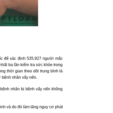
ốc
để xác định 535.927 người mắc
nhất ba lần kiểm tra sức khỏe trong
g thời gian theo dõi trung bình là
ở bệnh nhân vẩy nến.
 bệnh nhân bị bệnh vẩy nến không
kinh và do đó làm tăng nguy cơ phát