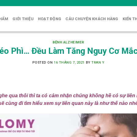
PHẨM
GIỚI THIỆU
HOẠT ĐỘNG
CÂU CHUYỆN KHÁCH HÀNG
KIẾN T
BỆNH ALZHEIMER
Béo Phì… Đều Làm Tăng Nguy Cơ Mắc
POSTED ON
16 THÁNG 7, 2021
BY
TRAN Y
ghe qua thôi thì ta có cảm nhận chúng không hề có sự liên
 sẽ cùng đi tìm hiểu xem sự liên quan này là như thế nào nhé