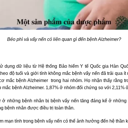
Béo phì và vẩy nến có liên quan gì đến bệnh Alzheimer?
ử dụng dữ liệu từ Hệ thống Bảo hiểm Y tế Quốc gia Hàn Qu
eo độ tuổi và giới tính không mắc bệnh vẩy nến đã trải qua ít 
ơ mắc bệnh Alzheimer trong hai nhóm. Họ nhận thấy rằng tron
p mắc bệnh Alzheimer. 1,87% ở nhóm đối chứng so với 2,11% 
ar ở những bệnh nhân bị bệnh vẩy nến tăng đáng kể ở những
ng bệnh nhân được điều trị toàn thân.
iêm mạn tính trong bệnh vẩy nến có thể ảnh hưởng đến hệ thần 