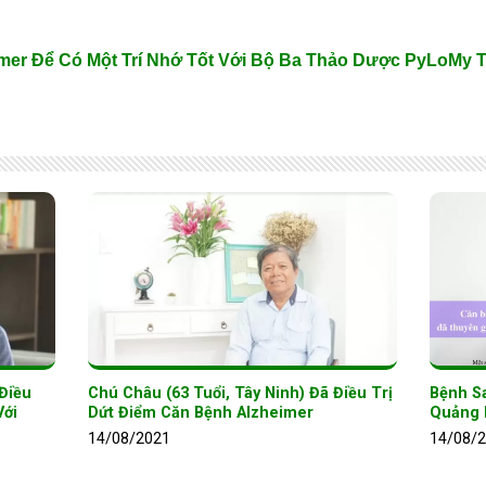
mer Để Có Một Trí Nhớ Tốt Với Bộ Ba Thảo Dược PyLoMy 
 Điều
Chú Châu (63 Tuổi, Tây Ninh) Đã Điều Trị
Bệnh Sa
Với
Dứt Điểm Căn Bệnh Alzheimer
Quảng 
14/08/2021
14/08/