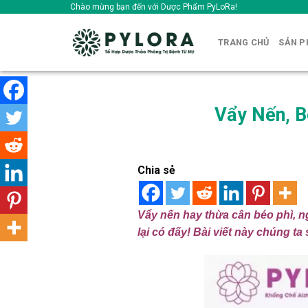
Skip
Chào mừng bạn đến với Dược Phẩm PyLoRa!
to
content
TRANG CHỦ
SẢN 
Vẩy Nến, 
Chia sẻ
Vẩy nến hay thừa cân béo phì, n
lại có đấy! Bài viết này chúng ta