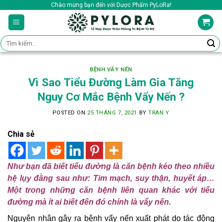
Skip
Chào mừng bạn đến với Dược Phẩm PyLoRa!
to
content
Tìm
kiếm:
BỆNH VẨY NẾN
Vì Sao Tiểu Đường Làm Gia Tăng
Nguy Cơ Mắc Bệnh Vẩy Nến ?
POSTED ON
25 THÁNG 7, 2021
BY
TRAN Y
Chia sẻ
Như bạn đã biết tiểu đường là căn bệnh kéo theo nhiều
hệ lụy đằng sau như: Tim mạch, suy thận, huyết áp…
Một trong những căn bệnh liên quan khác với tiểu
đường mà ít ai biết đến đó chính là vẩy nến.
Nguyên nhân gây ra bệnh vẩy nến xuất phát do tác động