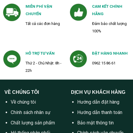
MIỄN PHÍ VẬN
CAM KẾT CHÍNH
CHUYỂN
HÃNG
Tất cả các đơn hàng
Đảm bảo chất lượng
100%
HỖ TRỢ TƯ VẤN
ĐẶT HÀNG NHANH
Thứ 2 - Chủ Nhật: 8h -
0962 15 86 61
22h
VỀ CHÚNG TÔI
DỊCH VỤ KHÁCH HÀNG
Về chúng tôi
Hướng dẫn đặt hàng
Chính sách nhân sự
Hướng dẫn thanh toán
Chất lượng sản phẩm
Bảo mật thông tin
Hệ thống phân phối
Chính sách vận chuyển