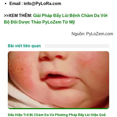
Email : info@PyLoRa.com
>>XEM THÊM:
Giải Pháp Đẩy Lùi Bệnh Chàm Da Với
Bộ Đôi Dược Thảo PyLoZem Từ Mỹ
Nguồn: PyLoZem.com
Bài viết liên quan
Dấu Hiệu Trẻ Bị Chàm Da Và Phương Pháp Đẩy Lùi Hiệu Quả