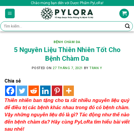
Skip
Chào mừng bạn đến với Dược Phẩm PyLoRa!
to
content
Tìm
kiếm:
BỆNH CHÀM DA
5 Nguyên Liệu Thiên Nhiên Tốt Cho
Bệnh Chàm Da
POSTED ON
27 THÁNG 7, 2021
BY
TRAN Y
Chia sẻ
Thiên nhiên ban tặng cho ta rất nhiều nguyên liệu quý
để điều trị các bệnh khác nhau trong đó có bệnh chàm.
Vậy những nguyên liệu đó là gì? Tác động như thế nào
đến bệnh chàm da? Hãy cùng PyLoRa tìm hiểu bài viết
sau nhé!