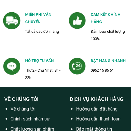
MIỄN PHÍ VẬN
CAM KẾT CHÍNH
CHUYỂN
HÃNG
Tất cả các đơn hàng
Đảm bảo chất lượng
100%
HỖ TRỢ TƯ VẤN
ĐẶT HÀNG NHANH
Thứ 2 - Chủ Nhật: 8h -
0962 15 86 61
22h
VỀ CHÚNG TÔI
DỊCH VỤ KHÁCH HÀNG
Về chúng tôi
Hướng dẫn đặt hàng
Chính sách nhân sự
Hướng dẫn thanh toán
Chất lượng sản phẩm
Bảo mật thông tin