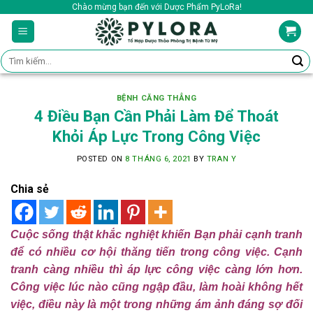
Skip
Chào mừng bạn đến với Dược Phẩm PyLoRa!
to
content
Tìm
kiếm:
BỆNH CĂNG THẲNG
4 Điều Bạn Cần Phải Làm Để Thoát
Khỏi Áp Lực Trong Công Việc
POSTED ON
8 THÁNG 6, 2021
BY
TRAN Y
Chia sẻ
Cuộc sống thật khắc nghiệt khiến Bạn phải cạnh tranh
để có nhiều cơ hội thăng tiến trong công việc. Cạnh
tranh càng nhiều thì áp lực công việc càng lớn hơn.
Công việc lúc nào cũng ngập đầu, làm hoài không hết
việc, điều này là một trong những ám ảnh đáng sợ đối