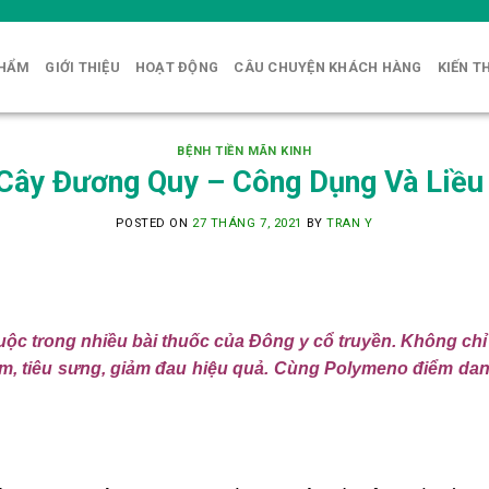
PHẨM
GIỚI THIỆU
HOẠT ĐỘNG
CÂU CHUYỆN KHÁCH HÀNG
KIẾN T
BỆNH TIỀN MÃN KINH
 Cây Đương Quy – Công Dụng Và Liều
POSTED ON
27 THÁNG 7, 2021
BY
TRAN Y
ộc trong nhiều bài thuốc của Đông y cổ truyền. Không ch
m, tiêu sưng, giảm đau hiệu quả. Cùng
Polymeno
điểm dan