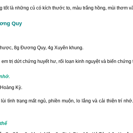
tốt là những củ có kích thước to, màu trắng hồng, mùi thơm và 
ương Quy
 thược, 8g Đương Quy, 4g Xuyên khung.
 em trị dứt chứng huyết hư, rối loạn kinh nguyệt và biến chứng 
 nhớ.
 Hoàng Kỳ.
 tình trạng mất ngủ, phiền muộn, lo lắng và cải thiện trí nhớ
thể