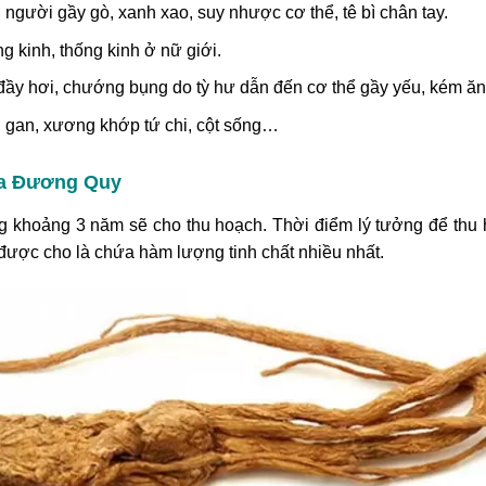
, người gầy gò, xanh xao, suy nhược cơ thể, tê bì chân tay.
ng kinh, thống kinh ở nữ giới.
m, đầy hơi, chướng bụng do tỳ hư dẫn đến cơ thể gầy yếu, kém ăn
h, gan, xương khớp tứ chi, cột sống…
ủa Đương Quy
hoảng 3 năm sẽ cho thu hoạch. Thời điểm lý tưởng để thu há
ược cho là chứa hàm lượng tinh chất nhiều nhất.