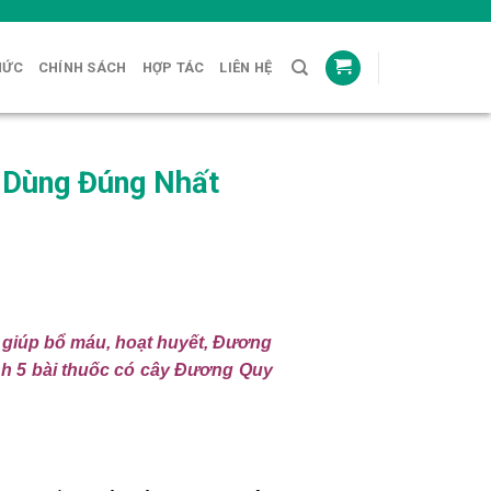
HỨC
CHÍNH SÁCH
HỢP TÁC
LIÊN HỆ
 Dùng Đúng Nhất
ỉ giúp bổ máu, hoạt huyết, Đương
h 5 bài thuốc có cây Đương Quy