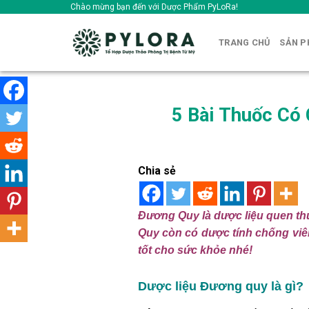
Skip
Chào mừng bạn đến với Dược Phẩm PyLoRa!
to
content
TRANG CHỦ
SẢN 
5 Bài Thuốc Có
Chia sẻ
Đương Quy là dược liệu quen thu
Quy còn có dược tính chống viê
tốt cho sức khỏe nhé!
Dược liệu Đương quy là gì?