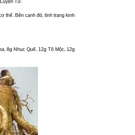
 Luyện Tử.
ơ thể. Bên cạnh đó, tình trạng kinh
oa, 8g Nhục Quế, 12g Tô Mộc, 12g