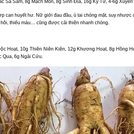
ắc Sa Sâm, 8g Mạch Môn, 8g Sinh Địa, 16g Kỷ Tử, 4-6g Xuyên
p can huyết hư. Nữ giới đau đầu, ù tai chóng mặt, suy nhược c
 hôi, thiếu máu… cũng được cải thiện nhanh chóng.
ộc Hoạt, 10g Thiên Niên Kiện, 12g Khương Hoạt, 8g Hồng H
c Qua, 6g Ngải Cứu.