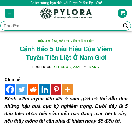
Skip
Chào mừng bạn đến với Dược Phẩm PyLoRa!
to
content
Tìm
kiếm:
BỆNH VIÊM, VÔI TUYẾN TIỀN LIỆT
Cảnh Báo 5 Dấu Hiệu Của Viêm
Tuyến Tiền Liệt Ở Nam Giới
POSTED ON
9 THÁNG 6, 2021
BY
TRAN Y
Chia sẻ
Bệnh viêm tuyến tiền liệt ở nam giới có thể dẫn đến
những hậu quả cực kỳ nghiêm trọng. Dưới đây là 5
dấu hiệu nhận biết sớm nếu bạn đang mắc bệnh này,
nếu thấy giống thì cần phải đi khám ngay để điều trị.