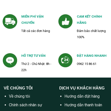
MIỄN PHÍ VẬN
CAM KẾT CHÍNH
CHUYỂN
HÃNG
Tất cả các đơn hàng
Đảm bảo chất lượng
100%
HỖ TRỢ TƯ VẤN
ĐẶT HÀNG NHANH
Thứ 2 - Chủ Nhật: 8h -
0962 15 86 61
22h
VỀ CHÚNG TÔI
DỊCH VỤ KHÁCH HÀNG
Về chúng tôi
Hướng dẫn đặt hàng
Chính sách nhân sự
Hướng dẫn thanh toán