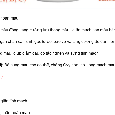
 hoàn máu
máu đông, tang cường lưu thông máu , giãn mạch, tan máu bầm
ăn chặn sản sinh gốc tự do, bảo vệ và tăng cường độ đàn hồi
g máu, giúp giảm đau do tắc nghẽn và sưng tĩnh mạch.
):
Bổ sung máu cho cơ thể, chống Oxy hóa, nới lỏng mạch máu
ì
?
giãn tĩnh mạch.
g tuần hoàn máu.