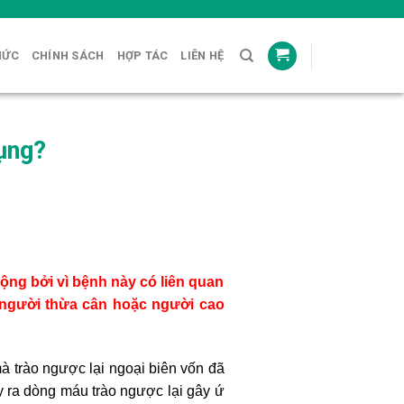
HỨC
CHÍNH SÁCH
HỢP TÁC
LIÊN HỆ
ụng?
động bởi vì bệnh này có liên quan
 người thừa cân hoặc người cao
 trào ngược lại ngoại biên vốn đã
y ra dòng máu trào ngược lại gây ứ