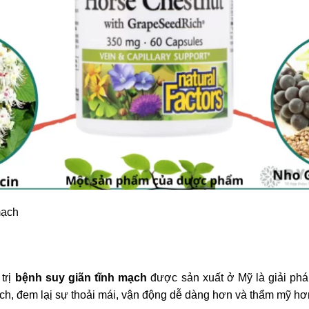
mạch
trị
bệnh suy giãn tĩnh mạch
được sản xuất ở Mỹ là giải ph
ch, đem lạị sự thoải mái, vận động dễ dàng hơn và thẩm mỹ hơ