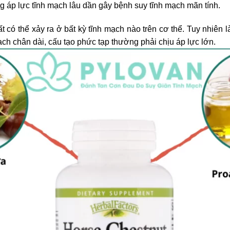
g áp lực tĩnh mạch lâu dần gây bệnh suy tĩnh mạch mãn tính.
t có thể xảy ra ở bất kỳ tĩnh mạch nào trên cơ thể. Tuy nhiên 
ch chân dài, cấu tạo phức tạp thường phải chịu áp lực lớn.