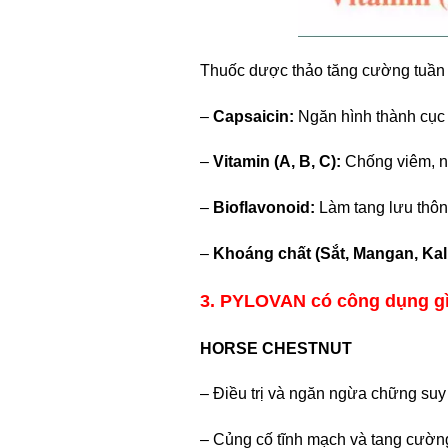
Thuốc dược thảo tăng cường tuần
–
Capsaicin:
Ngăn hình thành cục 
–
Vitamin (A, B, C):
Chống viêm, ng
–
Bioflavonoid:
Làm tang lưu thôn
–
Khoáng chất (Sắt, Mangan, Kali
3. PYLOVAN có công dụng g
HORSE CHESTNUT
– Điều trị và ngăn ngừa chững suy 
– Củng cố tĩnh mạch và tang cườn