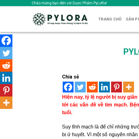
Skip
Chào mừng bạn đến với Dược Phẩm PyLoRa!
to
content
TRANG CHỦ
SẢN 
PYL
Chia sẻ
Hiện nay, tỷ lệ người bị suy giã
tới các vấn đề về tim mạch. B
tuổi.
Suy tĩnh mạch là để chỉ những tr
bị ứ huyết. Vì một số nguyên nhân