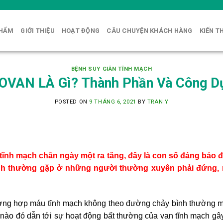
PHẨM
GIỚI THIỆU
HOẠT ĐỘNG
CÂU CHUYỆN KHÁCH HÀNG
KIẾN T
BỆNH SUY GIÃN TĨNH MẠCH
OVAN LÀ Gì? Thành Phần Và Công D
POSTED ON
9 THÁNG 6, 2021
BY
TRAN Y
n tĩnh mạch chân ngày một ra tăng, đây là con số đáng báo 
ệnh thường gặp ở những người thường xuyên phải đứng,
ường hợp máu tĩnh mạch không theo đường chảy bình thường mà
 nào đó dẫn tới sự hoạt động bất thường của van tĩnh mạch gâ