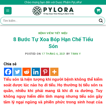
Skip
Chào mừng bạn đến với Dược Phẩm PyLoRa!
to
content
Tìm
kiếm:
BỆNH VIÊM TIẾT NIỆU
8 Bước Tự Xoa Bóp Hạn Chế Tiểu
Són
POSTED ON
17 THÁNG 6, 2021
BY
TRAN Y
Chia sẻ
Tiểu són là hiện tượng khi người bệnh không thể kiểm
soát được lúc nào họ đi tiểu. Họ thường bị tiểu són ra
quần, nhiều khi phải mang tã khi đi ra đường. Tuy
không nguy hiểm đến tính mạng nhưng tiểu són gây
tâm lý ngại ngùng và phiền phức trong sinh hoạt của