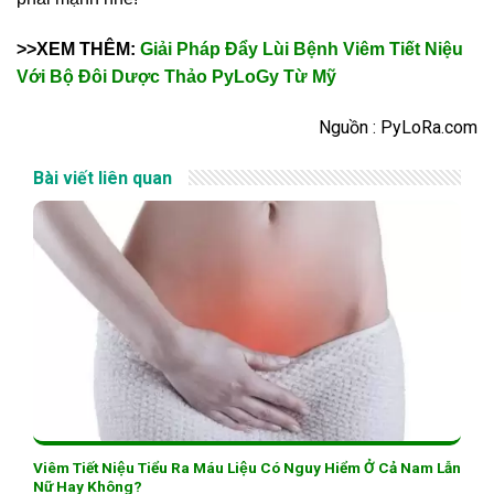
>>XEM THÊM:
Giải Pháp Đẩy Lùi Bệnh Viêm Tiết Niệu
Với Bộ Đôi Dược Thảo PyLoGy Từ Mỹ
Nguồn : PyLoRa.com
Bài viết liên quan
Viêm Tiết Niệu Tiểu Ra Máu Liệu Có Nguy Hiểm Ở Cả Nam Lẫn
Nữ Hay Không?