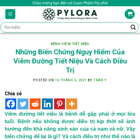
Skip
Chào mừng bạn đến với Dược Phẩm PyLoRa!
to
content
Tìm
kiếm:
BỆNH VIÊM TIẾT NIỆU
Những Biến Chứng Nguy Hiểm Của
Viêm Đường Tiết Niệu Và Cách Điều
Trị
POSTED ON
16 THÁNG 6, 2021
BY
TRAN Y
Chia sẻ
Viêm đường tiết niệu là bệnh dễ gặp phải ở mọi lứa
tuổi. Bệnh nếu không được điều trị kịp thời sẽ ảnh
hưởng đến khả năng sinh sản của cả nam và nữ. Vậy
biến chứng để lại là gì? Và cách điều trị như thế nào là