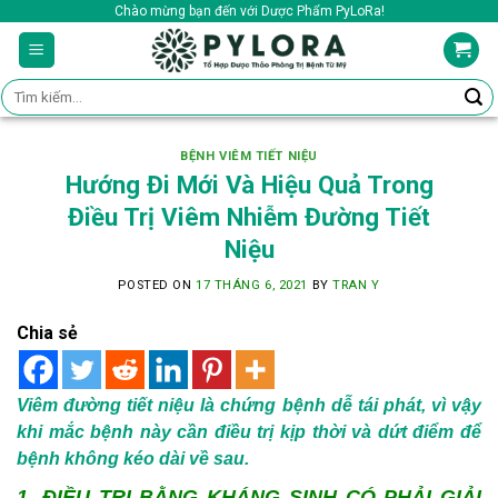
Skip
Chào mừng bạn đến với Dược Phẩm PyLoRa!
to
content
Tìm
kiếm:
BỆNH VIÊM TIẾT NIỆU
Hướng Đi Mới Và Hiệu Quả Trong
Điều Trị Viêm Nhiễm Đường Tiết
Niệu
POSTED ON
17 THÁNG 6, 2021
BY
TRAN Y
Chia sẻ
Viêm đường tiết niệu là chứng bệnh dễ tái phát, vì vậy
khi mắc bệnh này cần điều trị kịp thời và dứt điểm để
bệnh không kéo dài về sau.
1. ĐIỀU TRỊ BẰNG KHÁNG SINH CÓ PHẢI GIẢI