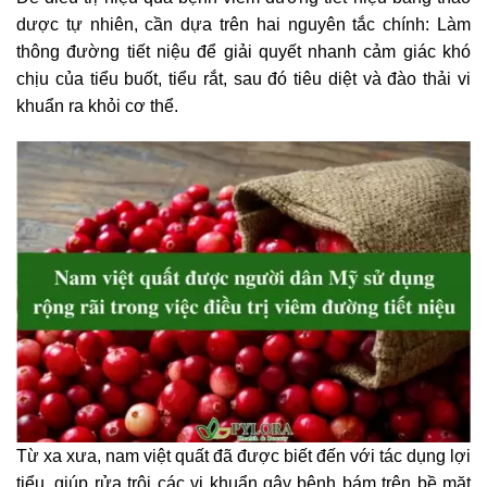
dược tự nhiên, cần dựa trên hai nguyên tắc chính: Làm
thông đường tiết niệu để giải quyết nhanh cảm giác khó
chịu của tiểu buốt, tiểu rắt, sau đó tiêu diệt và đào thải vi
khuẩn ra khỏi cơ thể.
Từ xa xưa, nam việt quất đã được biết đến với tác dụng lợi
tiểu, giúp rửa trôi các vi khuẩn gây bệnh bám trên bề mặt