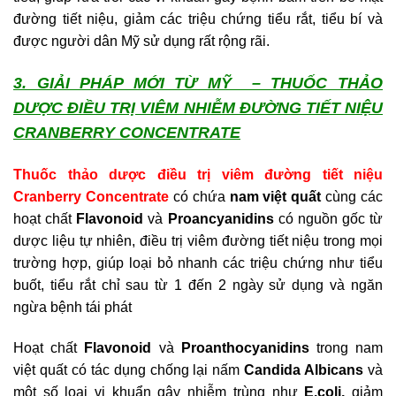
đường tiết niệu, giảm các triệu chứng tiểu rắt, tiểu bí và
được người dân Mỹ sử dụng rất rộng rãi.
3. GIẢI PHÁP MỚI TỪ MỸ – THUỐC THẢO
DƯỢC ĐIỀU TRỊ VIÊM NHIỄM ĐƯỜNG TIẾT NIỆU
CRANBERRY CONCENTRATE
Thuốc thảo dược điều trị viêm đường tiết niệu
Cranberry Concentrate
có chứa
nam việt quất
cùng các
hoạt chất
Flavonoid
và
Proancyanidins
có nguồn gốc từ
dược liệu tự nhiên, điều trị viêm đường tiết niệu trong mọi
trường hợp, giúp loại bỏ nhanh các triệu chứng như tiểu
buốt, tiểu rắt chỉ sau từ 1 đến 2 ngày sử dụng và ngăn
ngừa bệnh tái phát
Hoạt chất
Flavonoid
và
Proanthocyanidins
trong nam
việt quất có tác dụng chống lại nấm
Candida Albicans
và
một số loại vi khuẩn gây nhiễm trùng như
E.coli,
giảm