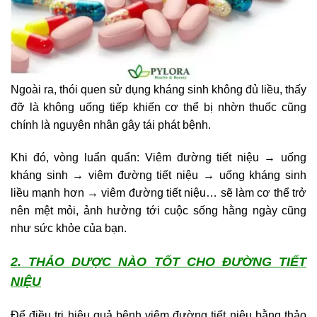
Ngoài ra, thói quen sử dụng kháng sinh không đủ liều, thấy
đỡ là không uống tiếp khiến cơ thể bị nhờn thuốc cũng
chính là nguyên nhân gây tái phát bệnh.
Khi đó, vòng luẩn quẩn: Viêm đường tiết niệu → uống
kháng sinh → viêm đường tiết niệu → uống kháng sinh
liều mạnh hơn → viêm đường tiết niệu… sẽ làm cơ thể trở
nên mệt mỏi, ảnh hưởng tới cuộc sống hằng ngày cũng
như sức khỏe của bạn.
2. THẢO DƯỢC NÀO TỐT CHO ĐƯỜNG TIẾT
NIỆU
Để điều trị hiệu quả bệnh viêm đường tiết niệu bằng thảo