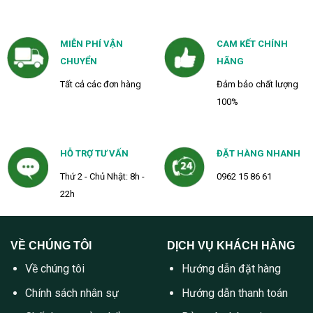
MIỄN PHÍ VẬN
CAM KẾT CHÍNH
CHUYỂN
HÃNG
Tất cả các đơn hàng
Đảm bảo chất lượng
100%
HỖ TRỢ TƯ VẤN
ĐẶT HÀNG NHANH
Thứ 2 - Chủ Nhật: 8h -
0962 15 86 61
22h
VỀ CHÚNG TÔI
DỊCH VỤ KHÁCH HÀNG
Về chúng tôi
Hướng dẫn đặt hàng
Chính sách nhân sự
Hướng dẫn thanh toán