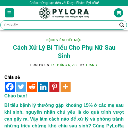
Skip
Chào mừng bạn đến với Dược Phẩm PyLoRa!
to
content
Tìm
kiếm:
BỆNH VIÊM TIẾT NIỆU
Cách Xử Lý Bí Tiểu Cho Phụ Nữ Sau
Sinh
POSTED ON
17 THÁNG 6, 2021
BY
TRAN Y
Chia sẻ
Chào bạn!
Bí tiểu bệnh lý thường gặp khoảng 15% ở các mẹ sau
khi sinh, nguyên nhân chủ yếu là do quá trình vượt
cạn gây ra. Vậy làm cách nào để xử lý và phòng tránh
những triệu chứng khó chịu sau sinh? Cùng PyLoRa