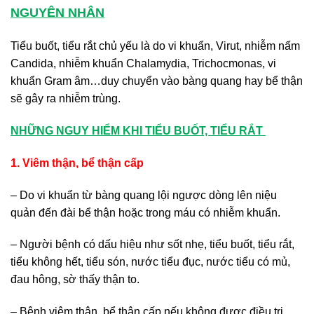
NGUYÊN NHÂN
Tiểu buốt, tiểu rắt chủ yếu là do vi khuẩn, Virut, nhiễm nấm
Candida, nhiễm khuẩn Chalamydia, Trichocmonas, vi
khuẩn Gram âm…duy chuyển vào bàng quang hay bể thận
sẽ gây ra nhiễm trùng.
NHỮNG NGUY HIỂM KHI TIỂU BUỐT, TIỂU RẮT
1. Viêm thận, bể thận cấp
– Do vi khuẩn từ bàng quang lội ngược dòng lên niệu
quản đến đài bể thận hoặc trong máu có nhiễm khuẩn.
– Người bệnh có dấu hiệu như sốt nhẹ, tiểu buốt, tiểu rắt,
tiểu không hết, tiểu són, nước tiểu đục, nước tiểu có mủ,
đau hông, sờ thấy thận to.
– Bệnh viêm thận, bể thận cấp nếu không được điều trị