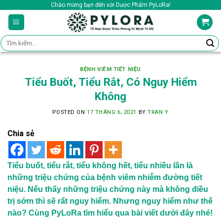
Skip
Chào mừng bạn đến với Dược Phẩm PyLoRa!
to
content
Tìm
kiếm:
BỆNH VIÊM TIẾT NIỆU
Tiểu Buốt, Tiểu Rắt, Có Nguy Hiểm
Không
POSTED ON
17 THÁNG 6, 2021
BY
TRAN Y
Chia sẻ
Tiểu buốt, tiểu rắt, tiểu không hết, tiểu nhiều lần là
những triệu chứng của bệnh viêm nhiễm đường tiết
niệu. Nếu thấy những triệu chứng này mà không điều
trị sớm thì sẽ rất nguy hiểm. Nhưng nguy hiểm như thế
nào? Cùng PyLoRa tìm hiểu qua bài viết dưới đây nhé!