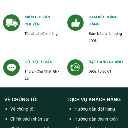
MIỄN PHÍ VẬN
CAM KẾT CHÍNH
CHUYỂN
HÃNG
Tất cả các đơn hàng
Đảm bảo chất lượng
100%
HỖ TRỢ TƯ VẤN
ĐẶT HÀNG NHANH
Thứ 2 - Chủ Nhật: 8h -
0962 15 86 61
22h
VỀ CHÚNG TÔI
DỊCH VỤ KHÁCH HÀNG
Về chúng tôi
Hướng dẫn đặt hàng
Chính sách nhân sự
Hướng dẫn thanh toán