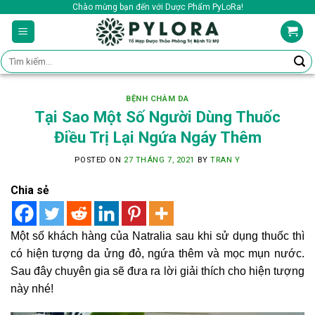
Skip
Chào mừng bạn đến với Dược Phẩm PyLoRa!
to
content
Tìm
kiếm:
BỆNH CHÀM DA
Tại Sao Một Số Người Dùng Thuốc
Điều Trị Lại Ngứa Ngáy Thêm
POSTED ON
27 THÁNG 7, 2021
BY
TRAN Y
Chia sẻ
Một số khách hàng của Natralia sau khi sử dụng thuốc thì
có hiện tượng da ửng đỏ, ngứa thêm và mọc mụn nước.
Sau đây chuyên gia sẽ đưa ra lời giải thích cho hiện tượng
này nhé!