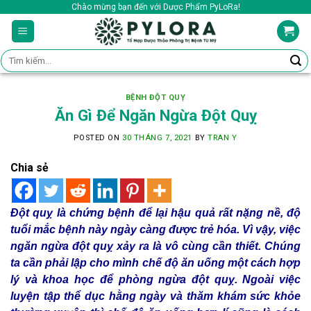
Skip
Chào mừng bạn đến với Dược Phẩm PyLoRa!
to
content
Tìm
kiếm:
BỆNH ĐỘT QUỴ
Ăn Gì Để Ngăn Ngừa Đột Quỵ
POSTED ON
30 THÁNG 7, 2021
BY
TRAN Y
Chia sẻ
Đột quỵ là chứng bệnh để lại hậu quả rất nặng nề, độ
tuổi mắc bệnh này ngày càng được trẻ hóa. Vì vậy, việc
ngăn ngừa đột quỵ xảy ra là vô cùng cần thiết. Chúng
ta cần phải lập cho mình chế độ ăn uống một cách hợp
lý và khoa học để phòng ngừa đột quỵ. Ngoài việc
luyện tập thể dục hằng ngày và thăm khám sức khỏe