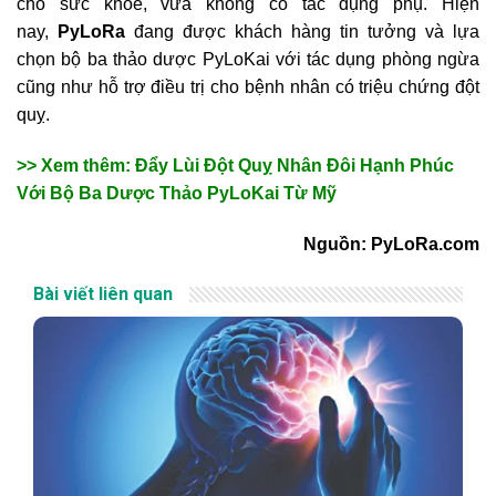
cho sức khỏe, vừa không có tác dụng phụ. Hiện
nay,
PyLoRa
đang được khách hàng tin tưởng và lựa
chọn bộ ba thảo dược PyLoKai với tác dụng phòng ngừa
cũng như hỗ trợ điều trị cho bệnh nhân có triệu chứng đột
quỵ.
>> Xem thêm: Đẩy Lùi Đột Quỵ Nhân Đôi Hạnh Phúc
Với Bộ Ba Dược Thảo PyLoKai Từ Mỹ
Nguồn: PyLoRa.com
Bài viết liên quan