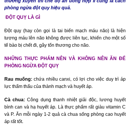
thường xuyên thì chế độ ăn uống hợp lí cũng là cách
phòng ngừa đột quy hiệu quả.
ĐỘT QUỴ LÀ GÌ
Đột quỵ (hay còn gọi là tai biến mạch máu não) là hiện
tượng máu lên não không được liên tục, khiến cho một số
tế bào bị chết đi, gây tổn thương cho não.
NHỮNG THỰC PHẨM NÊN VÀ KHÔNG NÊN ĂN ĐỂ
PHÒNG NGỪA ĐỘT QUỴ
Rau muống:
chứa nhiều canxi, có lợi cho việc duy trì áp
lực thẩm thấu của thành mạch và huyết áp.
Cà chua:
Công dụng thanh nhiệt giải độc, lương huyết
bình can và hạ huyết áp. Là thực phẩm rất giàu vitamin C
và P. Ăn mỗi ngày 1-2 quả cà chua sống phòng cao huyết
áp rất tốt.