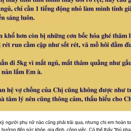
 kỳ người phụ nữ nào cũng phải trải qua, nhưng chị em hoàn 
ưởng đến sức khỏe, gia đình, công việc. Có thể thấy “thủ phạm