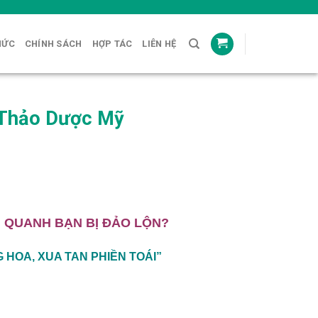
HỨC
CHÍNH SÁCH
HỢP TÁC
LIÊN HỆ
 Thảo Dược Mỹ
G QUANH BẠN BỊ ĐẢO LỘN?
 HOA, XUA TAN PHIỀN TOÁI”