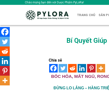
Skip
Chào mừng bạn đến với Dược Phẩm PyLoRa!
to
content
TRANG CHỦ
SẢN 
Bí Quyết Giú
Chia sẻ
BỐC HỎA, MẤT NGỦ, RONG
ĐỪNG LO LẮNG – HÀNG TRIỆ