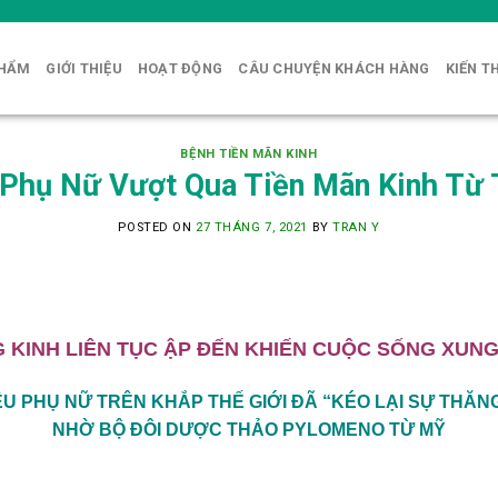
PHẨM
GIỚI THIỆU
HOẠT ĐỘNG
CÂU CHUYỆN KHÁCH HÀNG
KIẾN T
BỆNH TIỀN MÃN KINH
p Phụ Nữ Vượt Qua Tiền Mãn Kinh Từ
POSTED ON
27 THÁNG 7, 2021
BY
TRAN Y
 KINH LIÊN TỤC ẬP ĐẾN KHIẾN CUỘC SỐNG XUN
U PHỤ NỮ TRÊN KHẮP THẾ GIỚI ĐÃ “KÉO LẠI SỰ THĂNG
NHỜ BỘ ĐÔI DƯỢC THẢO PYLOMENO TỪ MỸ