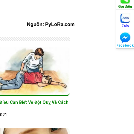
Gọi điện
Nguồn: PyLoRa.com
Zalo
Facebook
Điều Cần Biết Về Đột Quỵ Và Cách
2021