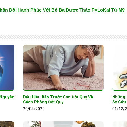
Nhân Đôi Hạnh Phúc Với Bộ Ba Dược Thảo PyLoKai Từ Mỹ
̀ Nguyên
Dấu Hiệu Báo Trước Cơn Đột Quỵ Và
Những 
Cách Phòng Đột Quỵ
Sơ Cứu
20/04/2022
01/12/