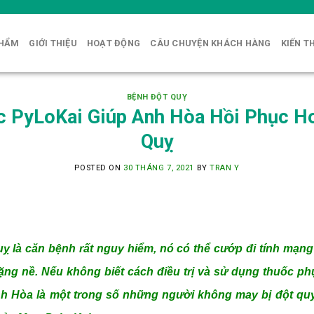
PHẨM
GIỚI THIỆU
HOẠT ĐỘNG
CÂU CHUYỆN KHÁCH HÀNG
KIẾN T
BỆNH ĐỘT QUỴ
 PyLoKai Giúp Anh Hòa Hồi Phục H
Quỵ
POSTED ON
30 THÁNG 7, 2021
BY
TRAN Y
uỵ là căn bệnh rất nguy hiểm, nó có thể cướp đi tính mạng 
ặng nề. Nếu không biết cách điều trị và sử dụng thuốc phục
nh Hòa là một trong số những người không may bị đột qu