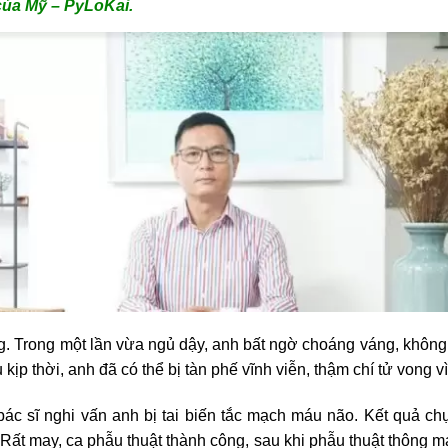
ủa Mỹ – PyLoKai.
g. Trong một lần vừa ngủ dậy, anh bất ngờ choáng váng, khôn
kịp thời, anh đã có thể bị tàn phế vĩnh viễn, thậm chí tử vong 
ác sĩ nghi vấn anh bị tai biến tắc mạch máu não. Kết quả ch
 Rất may, ca phẫu thuật thành công, sau khi phẫu thuật thông m