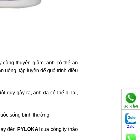
y càng thuyên giảm, anh có thể ăn
 uống, tập luyện để quá trình điều
t quỵ gây ra, anh đã có thể đi lại,
Gọi điện
 cuộc sống bình thường.
Zalo
ngay đến
PYLOKAI
của công ty thảo