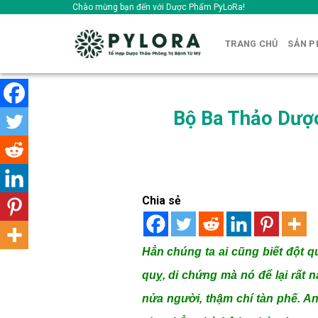
Skip
Chào mừng bạn đến với Dược Phẩm PyLoRa!
to
content
TRANG CHỦ
SẢN 
Bộ Ba Thảo Dược
Chia sẻ
Hẳn chúng ta ai cũng biết đột q
quỵ, di chứng mà nó để lại rất n
nửa người, thậm chí tàn phế. A