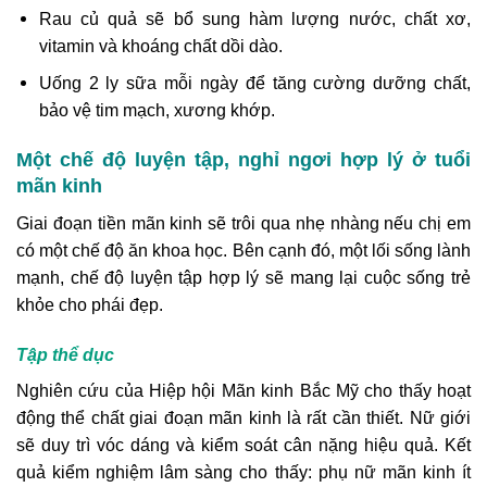
Rau củ quả sẽ bổ sung hàm lượng nước, chất xơ,
vitamin và khoáng chất dồi dào.
Uống 2 ly sữa mỗi ngày để tăng cường dưỡng chất,
bảo vệ tim mạch, xương khớp.
Một chế độ luyện tập, nghỉ ngơi hợp lý ở tuổi
mãn kinh
Giai đoạn tiền mãn kinh sẽ trôi qua nhẹ nhàng nếu chị em
có một chế độ ăn khoa học. Bên cạnh đó, một lối sống lành
mạnh, chế độ luyện tập hợp lý sẽ mang lại cuộc sống trẻ
khỏe cho phái đẹp.
Tập thể dục
Nghiên cứu của Hiệp hội Mãn kinh Bắc Mỹ cho thấy hoạt
động thể chất giai đoạn mãn kinh là rất cần thiết. Nữ giới
sẽ duy trì vóc dáng và kiểm soát cân nặng hiệu quả. Kết
quả kiểm nghiệm lâm sàng cho thấy: phụ nữ mãn kinh ít