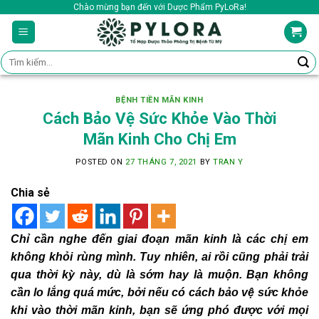
Skip
Chào mừng bạn đến với Dược Phẩm PyLoRa!
to
content
Tìm
kiếm:
BỆNH TIỀN MÃN KINH
Cách Bảo Vệ Sức Khỏe Vào Thời
Mãn Kinh Cho Chị Em
POSTED ON
27 THÁNG 7, 2021
BY
TRAN Y
Chia sẻ
Chỉ cần nghe đến giai đoạn mãn kinh là các chị em
không khỏi rùng mình. Tuy nhiên, ai rồi cũng phải trải
qua thời kỳ này, dù là sớm hay là muộn. Bạn không
cần lo lắng quá mức, bởi nếu có cách bảo vệ sức khỏe
khi vào thời mãn kinh, bạn sẽ ứng phó được với mọi