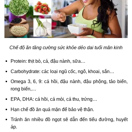
Chế độ ăn tăng cường sức khỏe dẻo dai tuổi mãn kinh
Protein: thịt bò, cá, đậu nành, sữa…
Carbohydrate: các loại ngũ cốc, ngô, khoai, sắn…
Omega 3, 6, 9: cá hồi, đậu nành, đậu phộng, tảo biển,
rong biển,…
EPA, DHA: cá hồi, cá mòi, cá thu, trứng…
Hạn chế đồ ăn quá mặn để bảo vệ thận.
Tránh ăn nhiều đồ ngọt sẽ dẫn đến tiểu đường, huyết
áp.