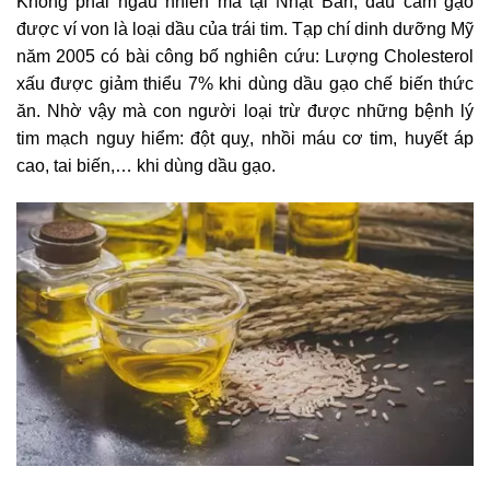
Không phải ngẫu nhiên mà tại Nhật Bản, dầu cám gạo
được ví von là loại dầu của trái tim. Tạp chí dinh dưỡng Mỹ
năm 2005 có bài công bố nghiên cứu: Lượng Cholesterol
xấu được giảm thiểu 7% khi dùng dầu gạo chế biến thức
ăn. Nhờ vậy mà con người loại trừ được những bệnh lý
tim mạch nguy hiểm: đột quỵ, nhồi máu cơ tim, huyết áp
cao, tai biến,… khi dùng dầu gạo.