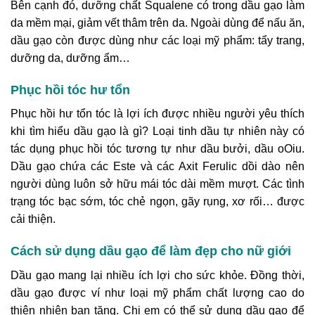
Bên cạnh đó, dưỡng chất Squalene có trong dầu gạo làm
da mềm mại, giảm vết thâm trên da. Ngoài dùng để nấu ăn,
dầu gạo còn được dùng như các loại mỹ phẩm: tẩy trang,
dưỡng da, dưỡng ẩm…
Phục hồi tóc hư tổn
Phục hồi hư tổn tóc là lợi ích được nhiều người yêu thích
khi tìm hiểu dầu gạo là gì? Loại tinh dầu tự nhiên này có
tác dụng phục hồi tóc tương tự như dầu bưởi, dầu oOiu.
Dầu gạo chứa các Este và các Axit Ferulic dồi dào nên
người dùng luôn sở hữu mái tóc dài mềm mượt. Các tình
trạng tóc bạc sớm, tóc chẻ ngọn, gãy rụng, xơ rối… được
cải thiện.
Cách sử dụng dầu gạo để làm đẹp cho nữ giới
Dầu gạo mang lại nhiều ích lợi cho sức khỏe. Đồng thời,
dầu gạo được ví như loại mỹ phẩm chất lượng cao do
thiên nhiên ban tặng. Chị em có thể sử dụng dầu gạo để