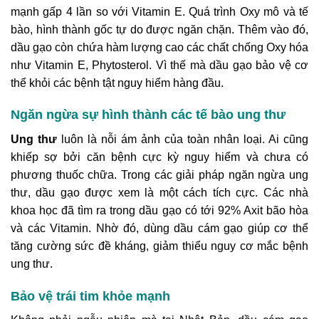
mạnh gấp 4 lần so với Vitamin E. Quá trình Oxy mô và tế
bào, hình thành gốc tự do được ngăn chặn. Thêm vào đó,
dầu gạo còn chứa hàm lượng cao các chất chống Oxy hóa
như Vitamin E, Phytosterol. Vì thế mà dầu gạo bảo vệ cơ
thể khỏi các bệnh tật nguy hiểm hàng đầu.
Ngăn ngừa sự hình thành các tế bào ung thư
Ung thư
luôn là nỗi ám ảnh của toàn nhân loại. Ai cũng
khiếp sợ bởi căn bệnh cực kỳ nguy hiểm và chưa có
phương thuốc chữa. Trong các giải pháp ngăn ngừa ung
thư, dầu gạo được xem là một cách tích cực. Các nhà
khoa học đã tìm ra trong dầu gạo có tới 92% Axit bão hòa
và các Vitamin. Nhờ đó, dùng dầu cám gạo giúp cơ thể
tăng cường sức đề kháng, giảm thiểu nguy cơ mắc bệnh
ung thư.
Bảo vệ trái tim khỏe mạnh