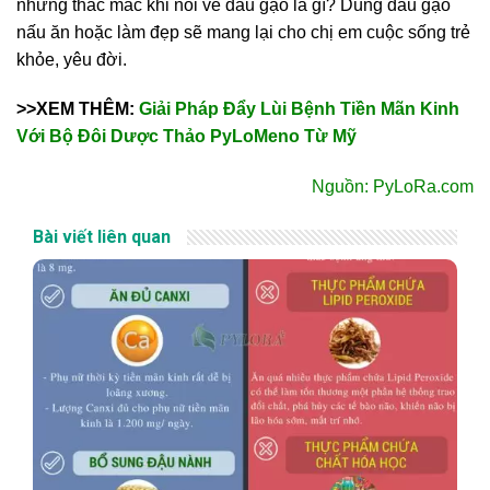
những thắc mắc khi nói về dầu gạo là gì? Dùng dầu gạo
nấu ăn hoặc làm đẹp sẽ mang lại cho chị em cuộc sống trẻ
khỏe, yêu đời.
>>XEM THÊM:
Giải Pháp Đẩy Lùi Bệnh Tiền Mãn Kinh
Với Bộ Đôi Dược Thảo PyLoMeno Từ Mỹ
Nguồn: PyLoRa.com
Bài viết liên quan