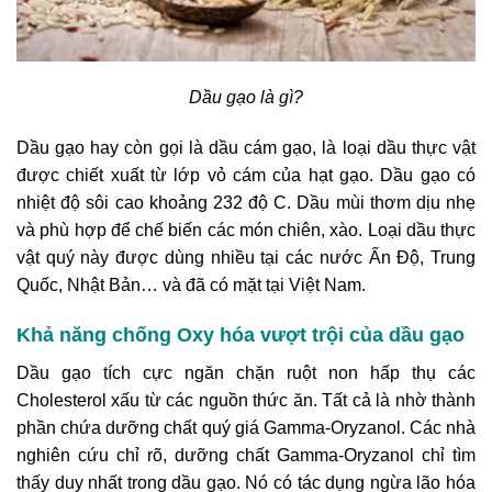
Dầu gạo là gì?
Dầu gạo hay còn gọi là dầu cám gạo, là loại dầu thực vật
được chiết xuất từ lớp vỏ cám của hạt gạo. Dầu gạo có
nhiệt độ sôi cao khoảng 232 độ C. Dầu mùi thơm dịu nhẹ
và phù hợp để chế biến các món chiên, xào. Loại dầu thực
vật quý này được dùng nhiều tại các nước Ấn Độ, Trung
Quốc, Nhật Bản… và đã có mặt tại Việt Nam.
Khả năng chống O
xy hóa vượt trội của dầu gạo
Dầu gạo tích cực ngăn chặn ruột non hấp thụ các
Cholesterol xấu từ các nguồn thức ăn. Tất cả là nhờ thành
phần chứa dưỡng chất quý giá Gamma-Oryzanol. Các nhà
nghiên cứu chỉ rõ, dưỡng chất Gamma-Oryzanol chỉ tìm
thấy duy nhất trong dầu gạo. Nó có tác dụng ngừa lão hóa