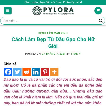
Skip
Chào mừng bạn đến với Dược Phẩm PyLoRa!
to
content
Tìm
kiếm:
BỆNH TIỀN MÃN KINH
Cách Làm Đẹp Từ Dầu Gạo Cho Nữ
Giới
POSTED ON
27 THÁNG 7, 2021
BY
TRAN Y
Chia sẻ
Dầu gạo là gì và có vai trò gì đối với sức khỏe, sắc đẹp
nữ giới? Có lẽ đa phần các chị em đều đã nghe đến
dầu Oliu; hướng dương, dầu dừa… Nhưng dầu gạo
vẫn còn là khái niệm lạ lẫm. Nếu bỏ qua loại dầu giá trị
này, bạn đã bỏ lỡ một dưỡng chất có lợi cho sức khỏe.