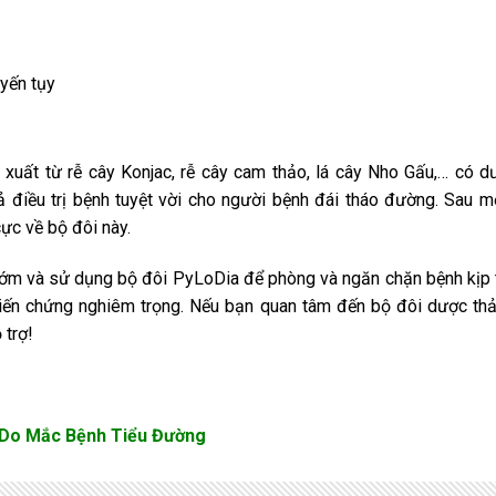
uyến tụy
xuất từ rễ cây Konjac, rễ cây cam thảo, lá cây Nho Gấu,… có dượ
iều trị bệnh tuyệt vời cho người bệnh đái tháo đường. Sau một 
ực về bộ đôi này.
m và sử dụng bộ đôi PyLoDia để phòng và ngăn chặn bệnh kịp th
biến chứng nghiêm trọng. Nếu bạn quan tâm đến bộ đôi dược thả
 trợ!
 Do Mắc Bệnh Tiểu Đường