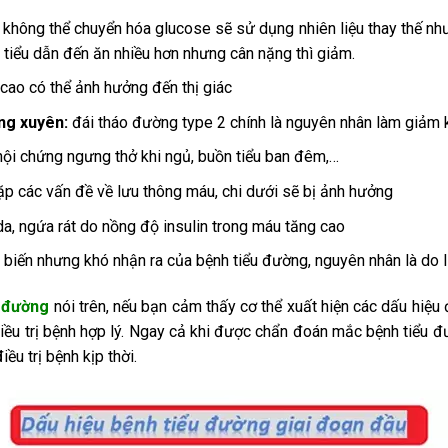
 không thể chuyển hóa glucose sẽ sử dụng nhiên liệu thay thế nh
tiểu dẫn đến ăn nhiều hơn nhưng cân nặng thì giảm.
cao có thể ảnh hưởng đến thị giác
ờng xuyên:
đái tháo đường type 2 chính là nguyên nhân làm giảm
hội chứng ngưng thở khi ngủ, buồn tiểu ban đêm,…
gặp các vấn đề về lưu thông máu, chi dưới sẽ bị ảnh hưởng
a, ngứa rát do nồng độ insulin trong máu tăng cao
ổ biến nhưng khó nhận ra của bệnh tiểu đường, nguyên nhân là do
u đường
nói trên, nếu bạn cảm thấy cơ thể xuất hiện các dấu hiệ
iều trị bệnh hợp lý. Ngay cả khi được chẩn đoán mắc bệnh tiểu đư
u trị bệnh kịp thời.