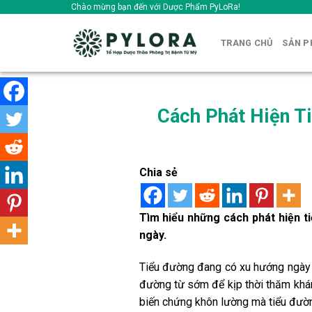
Skip
Chào mừng bạn đến với Dược Phẩm PyLoRa!
to
content
TRANG CHỦ
SẢN 
Cách Phát Hiện T
Chia sẻ
Tìm hiểu những cách phát hiện ti
ngày.
Tiểu đường đang có xu hướng ngày c
đường từ sớm để kịp thời thăm khám
biến chứng khôn lường mà tiểu đườn