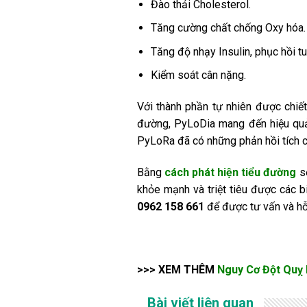
Đào thải Cholesterol.
Tăng cường chất chống Oxy hóa.
Tăng độ nhạy Insulin, phục hồi t
Kiểm soát cân nặng.
Với thành phần tự nhiên được chiết 
đường, PyLoDia mang đến hiệu quả đ
PyLoRa đã có những phản hồi tích c
Bằng
cách phát hiện tiểu đường
sớ
khỏe mạnh và triệt tiêu được các 
0962 158 661
để được tư vấn và hỗ
>>> XEM THÊM
Nguy Cơ Đột Quỵ
Bài viết liên quan