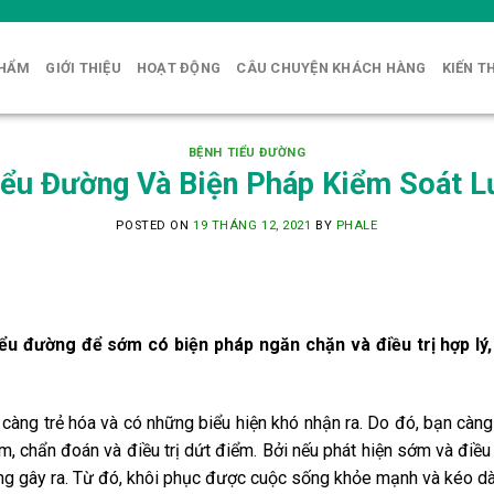
PHẨM
GIỚI THIỆU
HOẠT ĐỘNG
CÂU CHUYỆN KHÁCH HÀNG
KIẾN T
BỆNH TIỂU ĐƯỜNG
iểu Đường Và Biện Pháp Kiểm Soát 
POSTED ON
19 THÁNG 12, 2021
BY
PHALE
ểu đường để sớm có biện pháp ngăn chặn và điều trị hợp lý
àng trẻ hóa và có những biểu hiện khó nhận ra. Do đó, bạn càng n
, chẩn đoán và điều trị dứt điểm. Bởi nếu phát hiện sớm và điều 
g gây ra. Từ đó, khôi phục được cuộc sống khỏe mạnh và kéo dài 