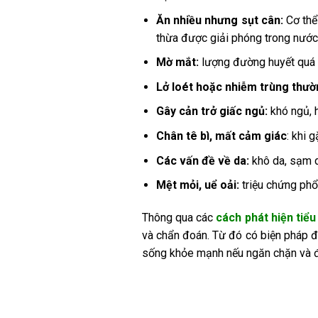
Ăn nhiều nhưng sụt cân:
Cơ thể
thừa được giải phóng trong nước 
Mờ mắt:
lượng đường huyết quá 
Lở loét hoặc nhiễm trùng thư
Gây cản trở giấc ngủ:
khó ngủ, 
Chân tê bì, mất cảm giác
: khi 
Các vấn đề về da:
khô da, sạm d
Mệt mỏi, uể oải:
triệu chứng ph
Thông qua các
cách phát hiện tiể
và chẩn đoán. Từ đó có biện pháp đ
sống khỏe mạnh nếu ngăn chặn và điề