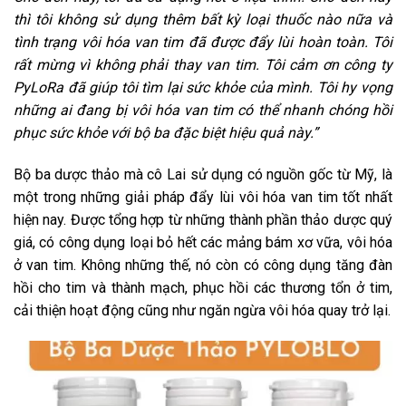
thì tôi không sử dụng thêm bất kỳ loại thuốc nào nữa và
tình trạng vôi hóa van tim đã được đẩy lùi hoàn toàn. Tôi
rất mừng vì không phải thay van tim. Tôi cảm ơn công ty
PyLoRa đã giúp tôi tìm lại sức khỏe của mình. Tôi hy vọng
những ai đang bị vôi hóa van tim có thể nhanh chóng hồi
phục sức khỏe với bộ ba đặc biệt hiệu quả này.”
Bộ ba dược thảo mà cô Lai sử dụng có nguồn gốc từ Mỹ, là
một trong những giải pháp đẩy lùi vôi hóa van tim tốt nhất
hiện nay. Được tổng hợp từ những thành phần thảo dược quý
giá, có công dụng loại bỏ hết các mảng bám xơ vữa, vôi hóa
ở van tim. Không những thế, nó còn có công dụng tăng đàn
hồi cho tim và thành mạch, phục hồi các thương tổn ở tim,
cải thiện hoạt động cũng như ngăn ngừa vôi hóa quay trở lại.