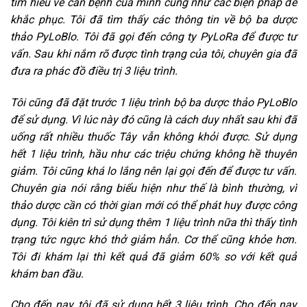
tìm hiểu về căn bệnh của mình cũng như các biện pháp để
khắc phục. Tôi đã tìm thấy các thông tin về bộ ba dược
thảo PyLoBlo. Tôi đã gọi đến công ty PyLoRa để được tư
vấn. Sau khi nắm rõ được tình trạng của tôi, chuyên gia đã
đưa ra phác đồ điều trị 3 liệu trình.
Tôi cũng đã đặt trước 1 liệu trình bộ ba dược thảo PyLoBlo
để sử dụng. Vì lúc này đó cũng là cách duy nhất sau khi đã
uống rất nhiều thuốc Tây vẫn không khỏi được. Sử dụng
hết 1 liệu trình, hầu như các triệu chứng không hề thuyên
giảm. Tôi cũng khá lo lắng nên lại gọi đến để được tư vấn.
Chuyên gia nói rằng biểu hiện như thế là bình thường, vì
thảo dược cần có thời gian mới có thể phát huy được công
dụng. Tôi kiên trì sử dụng thêm 1 liệu trình nữa thì thấy tình
trạng tức ngực khó thở giảm hẳn. Cơ thể cũng khỏe hơn.
Tôi đi khám lại thì kết quả đã giảm 60% so với kết quả
khám ban đầu.
Cho đến nay, tôi đã sử dụng hết 3 liệu trình. Cho đến nay