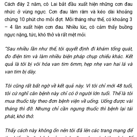
Cách đây 2 năm, cô Lai bắt đầu xuất hiện những cơn đau
nhức ở vùng ngực. Cơn đau lâm râm và kéo dài khoảng
chừng 10 phút cho mỗi đợt. Mỗi tháng như thế, có khoảng 3
– 4 lần xuất hiện cơn đau. Nhiều lúc, cô cảm thấy buồng
ngực nặng, tức, khó thở và rất mệt mỏi.
“Sau nhiều lần như thế, tôi quyết định đi khám tổng quát,
đo điện tim và làm nhiều biện pháp chụp chiếu khác. Kết
quả là tôi bị vôi hóa van tim 6mm, hẹp nhẹ van hai lá và
van tim bị dày.
Tôi cũng rất bất ngờ về kết quả này. Vì tôi chỉ mới 48 tuổi,
tôi cứ nghĩ căn bệnh này chỉ có ở người lớn tuổi. Thế là tôi
mua thuốc tây theo đơn bệnh viện về uống. Uống được vài
tháng thì đỡ. Nhưng chỉ cần ngưng thuốc thì bệnh lại tái
phát, khó thở.
Thấy cách này không ổn nên tôi đã lên các trang mạng để