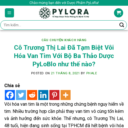
Skip
Chào mừng bạn đến với Dược Phẩm PyLoRa!
to
content
Tìm
kiếm:
CÂU CHUYỆN KHÁCH HÀNG
Cô Trương Thị Lai Đã Tạm Biệt Vôi
Hóa Van Tim Với Bộ Ba Thảo Dược
PyLoBlo như thế nào?
POSTED ON
21 THÁNG 8, 2021
BY
PHALE
Chia sẻ
Vôi hóa van tim là một trong những chứng bệnh nguy hiểm về
tim. Nhiều trường hợp cần phải thay van tim vô cùng tốn kém
và ảnh hưởng đến sức khỏe. Thế nhưng, cô Trương Thị Lai,
48 tuổi, hiện đang sinh sống tại TPHCM đã hết bệnh vôi hóa