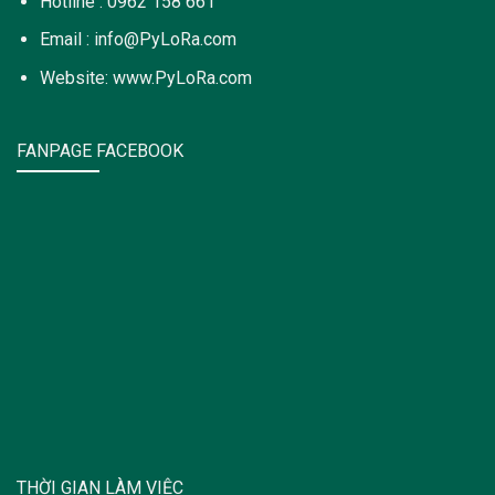
Hotline : 0962 158 661
Email : info@PyLoRa.com
Website: www.PyLoRa.com
FANPAGE FACEBOOK
THỜI GIAN LÀM VIỆC