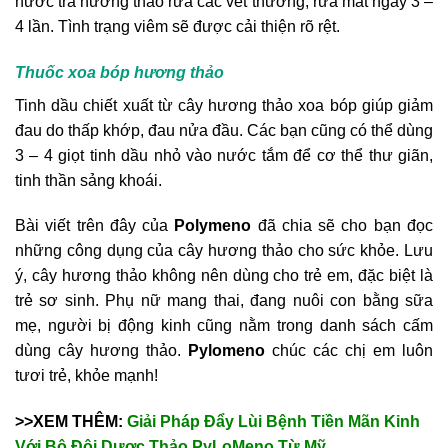
nước trà hương thảo rửa các vết thương, rửa mắt ngày 3 –
4 lần. Tình trạng viêm sẽ được cải thiện rõ rệt.
Thuốc xoa bóp hương thảo
Tinh dầu chiết xuất từ cây hương thảo xoa bóp giúp giảm
đau do thấp khớp, đau nửa đầu. Các bạn cũng có thể dùng
3 – 4 giọt tinh dầu nhỏ vào nước tắm để cơ thể thư giãn,
tinh thần sảng khoái.
Bài viết trên đây của
Polymeno
đã chia sẽ cho bạn đọc
những công dụng của cây hương thảo cho sức khỏe. Lưu
ý, cây hương thảo không nên dùng cho trẻ em, đặc biệt là
trẻ sơ sinh. Phụ nữ mang thai, đang nuôi con bằng sữa
mẹ, người bị động kinh cũng nằm trong danh sách cấm
dùng cây hương thảo.
Pylomeno
chúc các chị em luôn
tươi trẻ, khỏe mạnh!
>>XEM THÊM:
Giải Pháp Đẩy Lùi Bệnh Tiền Mãn Kinh
Với Bộ Đôi Dược Thảo PyLoMeno Từ Mỹ