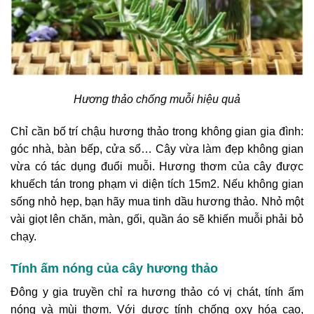
Hương thảo chống muỗi hiệu quả
Chỉ cần bố trí chậu hương thảo trong không gian gia đình:
góc nhà, bàn bếp, cửa sổ… Cây vừa làm đẹp không gian
vừa có tác dụng đuổi muỗi. Hương thơm của cây được
khuếch tán trong phạm vi diện tích 15m2. Nếu không gian
sống nhỏ hẹp, bạn hãy mua tinh dầu hương thảo. Nhỏ một
vài giọt lên chăn, màn, gối, quần áo sẽ khiến muỗi phải bỏ
chạy.
Tính ấm nóng của cây hương thảo
Đông y gia truyền chỉ ra hương thảo có vị chát, tính ấm
nóng và mùi thơm. Với dược tính chống oxy hóa cao,