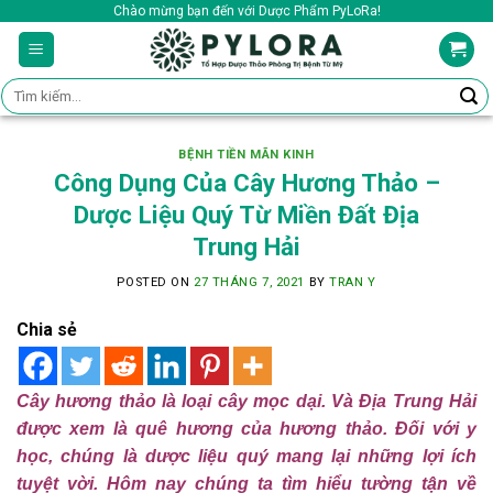
Skip
Chào mừng bạn đến với Dược Phẩm PyLoRa!
to
content
Tìm
kiếm:
BỆNH TIỀN MÃN KINH
Công Dụng Của Cây Hương Thảo –
Dược Liệu Quý Từ Miền Đất Địa
Trung Hải
POSTED ON
27 THÁNG 7, 2021
BY
TRAN Y
Chia sẻ
Cây hương thảo là loại cây mọc dại. Và Địa Trung Hải
được xem là quê hương của hương thảo. Đối với y
học, chúng là dược liệu quý mang lại những lợi ích
tuyệt vời. Hôm nay chúng ta tìm hiểu tường tận về